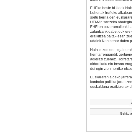
EHEko beste bi kidek Nafa
Lehenak Iruñeko alkateare
sortu berria den euskarar
UEMAn sartzeko ahalegine
EHEren bozeramaileak hart
zalantzarik gabe, guk er
eraikitzea baita» esan z
udalek izan behar duten 
Hain zuzen ere, «gainerak
herritarrengandik gertuen
adierazi zuenez. Horretara
aldarrikatu eta tresna era
dei egin zien herriko-etx
Euskararen aldeko jarrer
kontrako politika jarraitz
euskalduna eraikitzera» d
Gehitu a