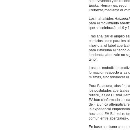
supervivencia y de recon
Euskal Herria» es, según
«reforzar, mediante el vot
Los mahaikides Haizpea A
para el movimiento abertz
que se celebrarán el 9 y 
Tras analizar el amplio e
comicios como para los ot
«hoy día, el label abertz
para Batasuna el hecho de
tendencia abertzale no si
tenor.
Los dos mahaikides matiza
formación respecto a las 
mismas, sino fortalecer el
Para Batasuna, «las únic
los postulados abertzales 
refiere, las de Euskal Her
EA han conformado la coal
de «la única alternativa 
la experiencia emprendida
hecho de EH Bai «el referen
común entre abertzales».
En base al mismo criterio 