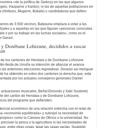
enomina «de la política de Sarkozy en las que algunos
ngelu, Hazparne y Kanbo), ni las de aquellas poblaciones en
s (Hiriburu, Mugerre, Bokale) o candidaturas que defien-
menos de 3.500 vecinos, Batasuna emplaza a votar a las
rtzales y a aquellas en las que figuran «personas conocidas
le o por su trabajo en las luchas sociales», como es el
e-Garazi.
y Donibane Lohizune, decididos a rascar
zan
 de los cantones de Hendaia y de Donibane Lohizune
tin-fiesta de Urruña su intención de afianzar el avance
n las anteriores elecciones legislativas. Desean así menguar
te ha obtenido en estos dos cantones la derecha que, esta
sentada por los actuales consejeros generales Daniel
s actuaciones musicales, Beñat Elizondo y Xabi Soubelet,
te del cantón de Hendaia y de Donibane Lohizune,
sicos del programa que defienden.
otencial económico de una relación estrecha con el resto de
una «economía equilibrada» y subrayó la necesidad de
propios» como la Cámara de Oficios o la universidad. No
e precisan la pesca y la agricultura ni las necesidades de
uso, entre otras cosas, tasar las casas vacías. Soubelet