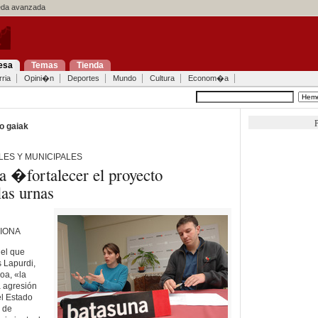
a avanzada
esa
Temas
Tienda
ria
Opini�n
Deportes
Mundo
Cultura
Econom�a
P
o gaiak
ES Y MUNICIPALES
a �fortalecer el proyecto
las urnas
AIONA
 el que
 Lapurdi,
oa, «la
a agresión
el Estado
s de