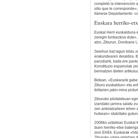
completó la intervención 
sitio que le corresponde»
llámese Departamento -co
Euskara herriko-etx
Euskal Herri euskalduna er
zeregin funtsezkoa dute»
atzo, Ziburun, Donibane Lo
Seiehun bat lagun bildu 
erakundearen deialdira. Ib
parodiarik, baita ere panka
Konstituzio espainolak zei
bermatzen dieten artikulua
Bidean, «Euskararik gabe 
Ziburu euskaldun» eta antz
ibiltarien jakin-mina piztur
Ziburuko pilotalekuan egi
izandako jarrera salatu zu
zen antolatzaileen lehen
hutsean» idatzitako gutun
2006ko uztailean Euskal 
duen herriko-etxe batengan
zion EHEk. Euskarak «hitz
Ziburuko udala gidatzen 