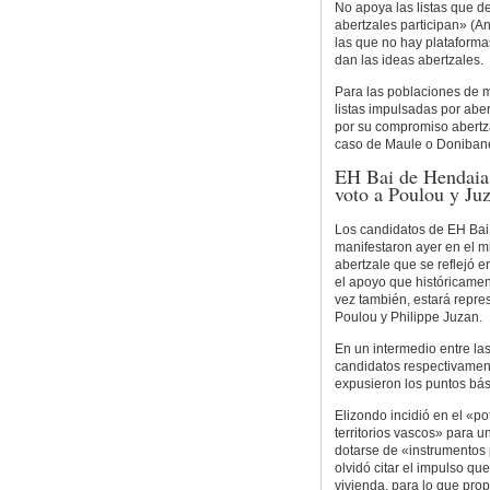
No apoya las listas que d
abertzales participan» (A
las que no hay plataforma
dan las ideas abertzales.
Para las poblaciones de 
listas impulsadas por abe
por su compromiso abertza
caso de Maule o Doniban
EH Bai de Hendaia 
voto a Poulou y Ju
Los candidatos de EH Bai
manifestaron ayer en el mi
abertzale que se reflejó e
el apoyo que históricamen
vez también, estará repre
Poulou y Philippe Juzan.
En un intermedio entre la
candidatos respectivamen
expusieron los puntos bá
Elizondo incidió en el «p
territorios vascos» para 
dotarse de «instrumentos 
olvidó citar el impulso qu
vivienda, para lo que prop