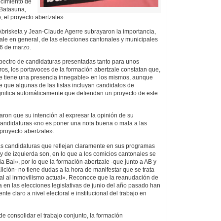
ocimiento de
 Batasuna,
o, el proyecto abertzale».
brisketa y Jean-Claude Agerre subrayaron la importancia,
ale en general, de las elecciones cantonales y municipales
16 de marzo.
spectro de candidaturas presentadas tanto para unos
ros, los portavoces de la formación abertzale constatan que,
ale tiene una presencia innegable» en los mismos, aunque
 que algunas de las listas incluyan candidatos de
gnifica automáticamente que defiendan un proyecto de este
ron que su intención al expresar la opinión de su
candidaturas «no es poner una nota buena o mala a las
 proyecto abertzale».
as candidaturas que reflejan claramente en sus programas
y de izquierda son, en lo que a los comicios cantonales se
ria Bai», por lo que la formación abertzale -que junto a AB y
ición- no tiene dudas a la hora de manifestar que se trata
real al inmovilismo actual». Reconoce que la reanudación de
 en las elecciones legislativas de junio del año pasado han
te claro a nivel electoral e institucional del trabajo en
de consolidar el trabajo conjunto, la formación