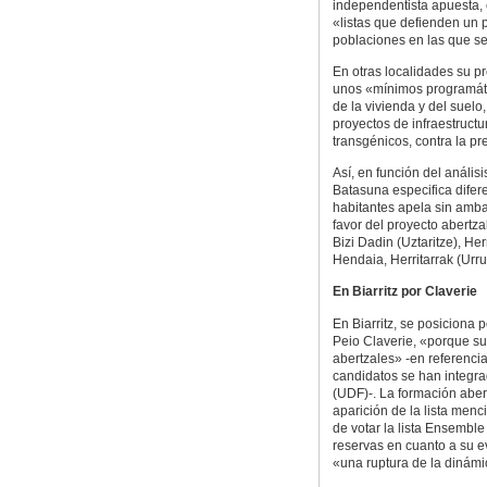
independentista apuesta, 
«listas que defienden un p
poblaciones en las que se
En otras localidades su p
unos «mínimos programátic
de la vivienda y del suelo
proyectos de infraestructu
transgénicos, contra la pr
Así, en función del anális
Batasuna especifica difere
habitantes apela sin amba
favor del proyecto abertza
Bizi Dadin (Uztaritze), He
Hendaia, Herritarrak (Urr
En Biarritz por Claverie
En Biarritz, se posiciona p
Peio Claverie, «porque su
abertzales» -en referencia
candidatos se han integra
(UDF)-. La formación abert
aparición de la lista men
de votar la lista Ensemble
reservas en cuanto a su e
«una ruptura de la dinámi