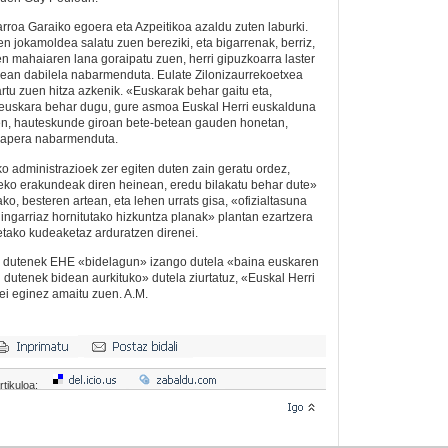
rroa Garaiko egoera eta Azpeitikoa azaldu zuten laburki.
n jokamoldea salatu zuen bereziki, eta bigarrenak, berriz,
en mahaiaren lana goraipatu zuen, herri gipuzkoarra laster
an dabilela nabarmenduta. Eulate Zilonizaurrekoetxea
u zuen hitza azkenik. «Euskarak behar gaitu eta,
e euskara behar dugu, gure asmoa Euskal Herri euskalduna
uen, hauteskunde giroan bete-betean gauden honetan,
papera nabarmenduta.
o administrazioek zer egiten duten zain geratu ordez,
eko erakundeak diren heinean, eredu bilakatu behar dute»
ko, besteren artean, eta lehen urrats gisa, «ofizialtasuna
gingarriaz hornitutako hizkuntza planak» plantan ezartzera
eetako kudeaketaz arduratzen direnei.
a dutenek EHE «bidelagun» izango dutela «baina euskaren
en dutenek bidean aurkituko» dutela ziurtatuz, «Euskal Herri
ei eginez amaitu zuen.
A.M.
rtikuloa: