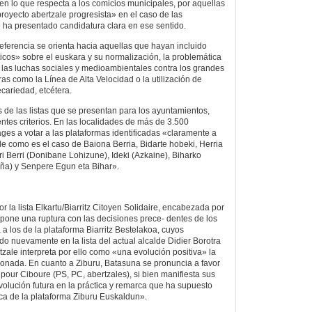
en lo que respecta a los comicios municipales, por aquellas
royecto abertzale progresista» en el caso de las
 ha presentado candidatura clara en ese sentido.
referencia se orienta hacia aquellas que hayan incluido
os» sobre el euskara y su normalización, la problemática
, las luchas sociales y medioambientales contra los grandes
ras como la Línea de Alta Velocidad o la utilización de
ecariedad, etcétera.
is de las listas que se presentan para los ayuntamientos,
ntes criterios. En las localidades de más de 3.500
ges a votar a las plataformas identificadas «claramente a
le como es el caso de Baiona Berria, Bidarte hobeki, Herria
rri Berri (Donibane Lohizune), Ideki (Azkaine), Biharko
uña) y Senpere Egun eta Bihar».
or la lista Elkartu/Biarritz Citoyen Solidaire, encabezada por
pone una ruptura con las decisiones prece- dentes de los
 a los de la plataforma Biarritz Bestelakoa, cuyos
do nuevamente en la lista del actual alcalde Didier Borotra
zale interpreta por ello como «una evolución positiva» la
cionada. En cuanto a Ziburu, Batasuna se pronuncia a favor
 pour Ciboure (PS, PC, abertzales), si bien manifiesta sus
volución futura en la práctica y remarca que ha supuesto
ca de la plataforma Ziburu Euskaldun».