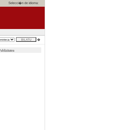
Selecci�n de idioma:
�
ublizitatea