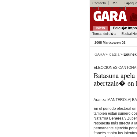
Contacto
RSS
B�squed
eu
es
fr
en
Inicio
Edici�n impr
Temas del d�a
Euskal Her
2008 Martxoaren 02
GARA
>
Idatzia
>
Egunek
ELECCIONES CANTONAL
Batasuna apela 
abertzale� en 
Arantxa MANTEROLA| B
En el periodo electoral en
también están sumergidos
Nafarroa Beherea y Zuber
respuesta más directa a l
permanente ejercida por 
francés contra los intento