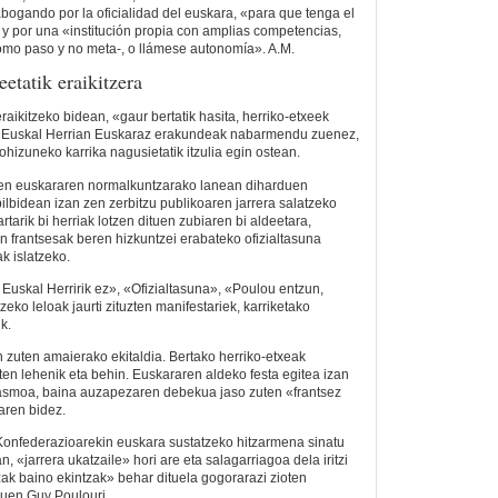
abogando por la oficialidad del euskara, «para que tenga el
, y por una «institución propia con amplias competencias,
mo paso y no meta-, o llámese autonomía».
A.M.
eetatik eraikitzera
aikitzeko bidean, «gaur bertatik hasita, herriko-etxeek
, Euskal Herrian Euskaraz erakundeak nabarmendu zuenez,
hizuneko karrika nagusietatik itzulia egin ostean.
zen euskararen normalkuntzarako lanean diharduen
ilbidean izan zen zerbitzu publikoaren jarrera salatzeko
rtarik bi herriak lotzen dituen zubiaren bi aldeetara,
n frantsesak beren hizkuntzei erabateko ofizialtasuna
k islatzeko.
Euskal Herririk ez», «Ofizialtasuna», «Poulou entzun,
eko leloak jaurti zituzten manifestariek, karriketako
ik.
n zuten amaierako ekitaldia. Bertako herriko-etxeak
ten lehenik eta behin. Euskararen aldeko festa egitea izan
 asmoa, baina auzapezaren debekua jaso zuten «frantsez
aren bidez.
Konfederazioarekin euskara sustatzeko hitzarmena sinatu
, «jarrera ukatzaile» hori are eta salagarriagoa dela iritzi
ak baino ekintzak» behar dituela gogorarazi zioten
duen Guy Poulouri.