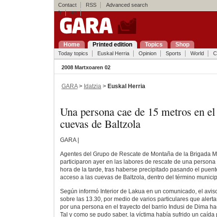
Contact
RSS
Advanced search
fr
en
Home
Printed edition
Topics
Shop
Today topics
Euskal Herria
Opinion
Sports
World
C
2008 Martxoaren 02
GARA
>
Idatzia
>
Euskal Herria
Una persona cae de 15 metros en el 
cuevas de Baltzola
GARA |
Agentes del Grupo de Rescate de Montaña de la Brigada Móv
participaron ayer en las labores de rescate de una persona
hora de la tarde, tras haberse precipitado pasando el puent
acceso a las cuevas de Baltzola, dentro del término munici
Según informó Interior de Lakua en un comunicado, el aviso
sobre las 13.30, por medio de varios particulares que alerta
por una persona en el trayecto del barrio Indusi de Dima ha
Tal y como se pudo saber, la víctima había sufrido un caíd