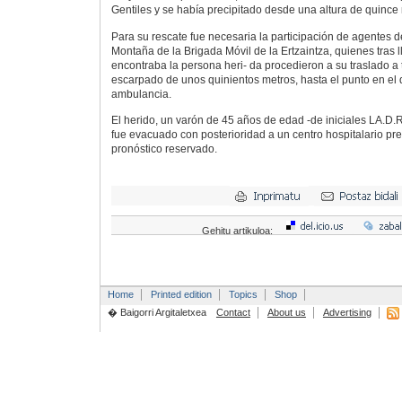
Gentiles y se había precipitado desde una altura de quince
Para su rescate fue necesaria la participación de agentes 
Montaña de la Brigada Móvil de la Ertzaintza, quienes tras l
encontraba la persona heri- da procedieron a su traslado a
escarpado de unos quinientos metros, hasta el punto en el 
ambulancia.
El herido, un varón de 45 años de edad -de iniciales LA.D.R
fue evacuado con posterioridad a un centro hospitalario pr
pronóstico reservado.
Gehitu artikuloa:
Home
Printed edition
Topics
Shop
� Baigorri Argitaletxea
Contact
About us
Advertising