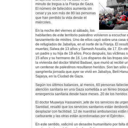
minuto de tregua a la Franja de Gaza.
El número de fallecidos aumenta sin
cesar y ya son más de 80 las personas
que han perdido la vida desde el
miércoles.
En la noche del viernes al sábado, los
habitantes de este territorio palestino volvieron a escuchar e
lanzamiento de misiles. Uno de ellos cayó sobre una casa s
de refugiados de Jabaliya, en el norte de la Franja. El res
muertas; Salwa de 13 años y Samash Assalia, de 17. En otr
un padre y su hija de 19 años. Poco después, las víctimas 
15 años y su hermano de 16. Los disparos de las tropas si
la vivienda del doctor Wahid Badawi, que murió al recibir un
un centenar de palestinos resultaron heridos. Son tan sólo
sangrienta jornada que ayer se vivió en Jabaliya, Beit Hanu
Sajaiya, en la Ciudad de Gaza.
Según los últimos balances, al menos, 60 personas fallecie
atención sanitaria en una Gaza sometida a un férreo bloque
emergencia sanitaria desde hace meses. 20 de los heridos
El doctor Muawiya Hassanein, jefe de los servicios de urgen
Sanidad, resaltó que los servicios sanitarios están desbo
desplazar con facilidad. 12 de nuestras ambulancias están in
carburante y las otras están acordonadas por el Ejército».
En este sentido, vaticinó un desastre humanitario por falta 