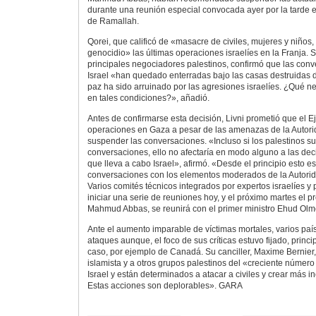
durante una reunión especial convocada ayer por la tarde
de Ramallah.
Qorei, que calificó de «masacre de civiles, mujeres y niños,
genocidio» las últimas operaciones israelíes en la Franja. 
principales negociadores palestinos, confirmó que las con
Israel «han quedado enterradas bajo las casas destruidas 
paz ha sido arruinado por las agresiones israelíes. ¿Qué n
en tales condiciones?», añadió.
Antes de confirmarse esta decisión, Livni prometió que el Ej
operaciones en Gaza a pesar de las amenazas de la Autori
suspender las conversaciones. «Incluso si los palestinos s
conversaciones, ello no afectaría en modo alguno a las dec
que lleva a cabo Israel», afirmó. «Desde el principio esto e
conversaciones con los elementos moderados de la Autoridad
Varios comités técnicos integrados por expertos israelíes y 
iniciar una serie de reuniones hoy, y el próximo martes el p
Mahmud Abbas, se reunirá con el primer ministro Ehud Olme
Ante el aumento imparable de víctimas mortales, varios paíse
ataques aunque, el foco de sus críticas estuvo fijado, prin
caso, por ejemplo de Canadá. Su canciller, Maxime Bernier
islamista y a otros grupos palestinos del «creciente númer
Israel y están determinados a atacar a civiles y crear más in
Estas acciones son deplorables».
GARA