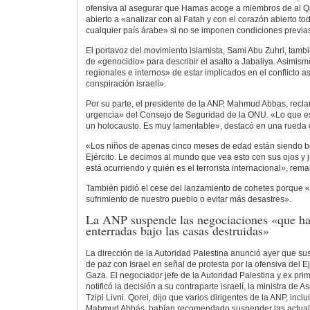
ofensiva al asegurar que Hamas acoge a miembros de al Qa
abierto a «analizar con al Fatah y con el corazón abierto to
cualquier país árabe» si no se imponen condiciones previa
El portavoz del movimiento islamista, Sami Abu Zuhri, tambi
de «genocidio» para describir el asalto a Jabaliya. Asimism
regionales e internos» de estar implicados en el conflicto a
conspiración israelí».
Por su parte, el presidente de la ANP, Mahmud Abbas, recl
urgencia» del Consejo de Seguridad de la ONU. «Lo que e
un holocausto. Es muy lamentable», destacó en una rueda
«Los niños de apenas cinco meses de edad están siendo 
Ejército. Le decimos al mundo que vea esto con sus ojos y 
está ocurriendo y quién es el terrorista internacional», rema
También pidió el cese del lanzamiento de cohetes porque «
sufrimiento de nuestro pueblo o evitar más desastres».
La ANP suspende las negociaciones «que h
enterradas bajo las casas destruidas»
La dirección de la Autoridad Palestina anunció ayer que s
de paz con Israel en señal de protesta por la ofensiva del Ej
Gaza. El negociador jefe de la Autoridad Palestina y ex pr
notificó la decisión a su contraparte israelí, la ministra de As
Tzipi Livni. Qorei, dijo que varios dirigentes de la ANP, incl
Mahmud Abbás, habían recomendado suspender las actual