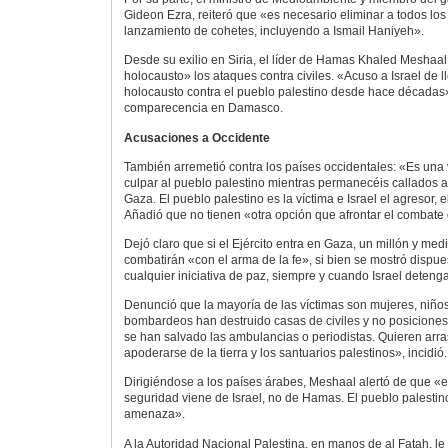
Gideon Ezra, reiteró que «es necesario eliminar a todos los
lanzamiento de cohetes, incluyendo a Ismail Haniyeh».
Desde su exilio en Siria, el líder de Hamas Khaled Meshaal
holocausto» los ataques contra civiles. «Acuso a Israel de 
holocausto contra el pueblo palestino desde hace décadas
comparecencia en Damasco.
Acusaciones a Occidente
También arremetió contra los países occidentales: «Es una
culpar al pueblo palestino mientras permanecéis callados a
Gaza. El pueblo palestino es la víctima e Israel el agresor, e
Añadió que no tienen «otra opción que afrontar el combate
Dejó claro que si el Ejército entra en Gaza, un millón y med
combatirán «con el arma de la fe», si bien se mostró dispu
cualquier iniciativa de paz, siempre y cuando Israel deteng
Denunció que la mayoría de las víctimas son mujeres, niños
bombardeos han destruido casas de civiles y no posicione
se han salvado las ambulancias o periodistas. Quieren arras
apoderarse de la tierra y los santuarios palestinos», incidió.
Dirigiéndose a los países árabes, Meshaal alertó de que «e
seguridad viene de Israel, no de Hamas. El pueblo palesti
amenaza».
A la Autoridad Nacional Palestina, en manos de al Fatah, le