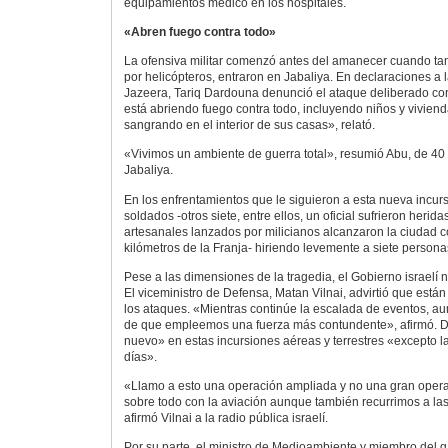
equipamientos médico en los hospitales.
«Abren fuego contra todo»
La ofensiva militar comenzó antes del amanecer cuando ta
por helicópteros, entraron en Jabaliya. En declaraciones a l
Jazeera, Tariq Dardouna denunció el ataque deliberado contr
está abriendo fuego contra todo, incluyendo niños y vivien
sangrando en el interior de sus casas», relató.
«Vivimos un ambiente de guerra total», resumió Abu, de 40
Jabaliya.
En los enfrentamientos que le siguieron a esta nueva incur
soldados -otros siete, entre ellos, un oficial sufrieron herida
artesanales lanzados por milicianos alcanzaron la ciudad c
kilómetros de la Franja- hiriendo levemente a siete persona
Pese a las dimensiones de la tragedia, el Gobierno israelí n
El viceministro de Defensa, Matan Vilnai, advirtió que está
los ataques. «Mientras continúe la escalada de eventos, au
de que empleemos una fuerza más contundente», afirmó. D
nuevo» en estas incursiones aéreas y terrestres «excepto la
días».
«Llamo a esto una operación ampliada y no una gran opera
sobre todo con la aviación aunque también recurrimos a las 
afirmó Vilnai a la radio pública israelí.
Por su parte, el ministro de Medioambiente y miembro del 