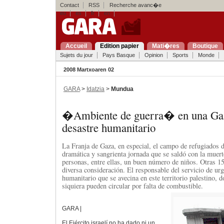
Contact
RSS
Recherche avanc�e
eu
es
fr
en
Accueil
Edition papier
Mati�res
Boutique
Sujets du jour
Pays Basque
Opinion
Sports
Monde
2008 Martxoaren 02
GARA
>
Idatzia
>
Mundua
�Ambiente de guerra� en una Gaza
desastre humanitario
La Franja de Gaza, en especial, el campo de refugiados d
dramática y sangrienta jornada que se saldó con la muert
personas, entre ellas, un buen número de niños. Otras 15
diversa consideración. El responsable del servicio de urg
humanitario que se avecina en este territorio palestino, 
siquiera pueden circular por falta de combustible.
GARA |
El Ejército israelí no ha dado ni un