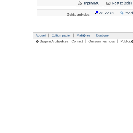
Gehitu artikuloa:
Accueil
Edition papier
Mati�res
Boutique
� Baigorri Argitaletxea
Contact
Qui sommes nous
Publicit