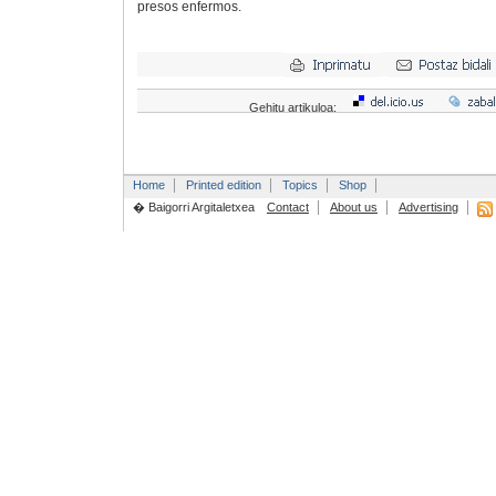
presos enfermos.
Gehitu artikuloa:
Home
Printed edition
Topics
Shop
� Baigorri Argitaletxea
Contact
About us
Advertising