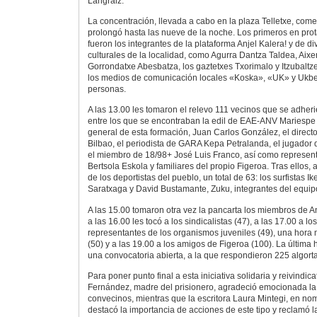
Langraiz.
La concentración, llevada a cabo en la plaza Telletxe, com
prolongó hasta las nueve de la noche. Los primeros en prot
fueron los integrantes de la plataforma Anjel Kalera! y de 
culturales de la localidad, como Agurra Dantza Taldea, Aixe
Gorrondatxe Abesbatza, los gaztetxes Txorimalo y Itzubaltz
los medios de comunicación locales «Koska», «UK» y Ukberri
personas.
A las 13.00 les tomaron el relevo 111 vecinos que se adheri
entre los que se encontraban la edil de EAE-ANV Mariespe F
general de esta formación, Juan Carlos González, el direct
Bilbao, el periodista de GARA Kepa Petralanda, el jugador
el miembro de 18/98+ José Luis Franco, así como represent
Bertsola Eskola y familiares del propio Figeroa. Tras ellos, a
de los deportistas del pueblo, un total de 63: los surfistas Ik
Saratxaga y David Bustamante, Zuku, integrantes del equipo
A las 15.00 tomaron otra vez la pancarta los miembros de An
a las 16.00 les tocó a los sindicalistas (47), a las 17.00 a lo
representantes de los organismos juveniles (49), una hora m
(50) y a las 19.00 a los amigos de Figeroa (100). La última
una convocatoria abierta, a la que respondieron 225 algorta
Para poner punto final a esta iniciativa solidaria y reivindic
Fernández, madre del prisionero, agradeció emocionada la
convecinos, mientras que la escritora Laura Mintegi, en nom
destacó la importancia de acciones de este tipo y reclamó la