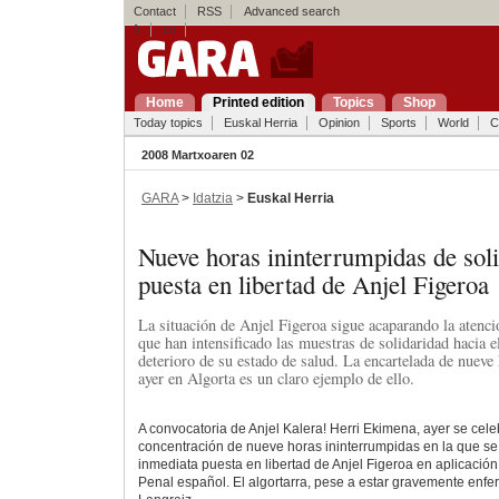
Contact
RSS
Advanced search
fr
en
Home
Printed edition
Topics
Shop
Today topics
Euskal Herria
Opinion
Sports
World
C
2008 Martxoaren 02
GARA
>
Idatzia
>
Euskal Herria
Nueve horas ininterrumpidas de soli
puesta en libertad de Anjel Figeroa
La situación de Anjel Figeroa sigue acaparando la atenci
que han intensificado las muestras de solidaridad hacia e
deterioro de su estado de salud. La encartelada de nueve 
ayer en Algorta es un claro ejemplo de ello.
A convocatoria de Anjel Kalera! Herri Ekimena, ayer se cele
concentración de nueve horas ininterrumpidas en la que se v
inmediata puesta en libertad de Anjel Figeroa en aplicación
Penal español. El algortarra, pese a estar gravemente enfe