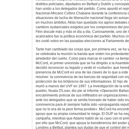
distritos policiales, diputados en Belfast y Dublín y conceja
han unido a los delegados del partido. Como apuntó el re
Nacional Africano Collins Chabane durante la conferencia d
situaciones de lucha de liberación nacional llega sin avisar
en muchos ámbitos. Atrás han quedado los agrios debates 
cambios sustanciales exigidos por los compromisos del pro
Féin discute más y más el día a día. Curiosamente, uno de
acalorados fue la política económica del partido. Muchos
les costó votos en las pasadas elecciones al Parlamento de
Tanto han cambiado las cosas que, por primera vez, se ha vi
se celebraba la reunión la banda que visten los protestant
alrededor del cuello. Como para marcar el cambio «a tie
McCord, el primer unionista que se ha dirigido a la Asambl
decidió reconocer su legado y vestir el «collarín» que here
presencia de McCord es una de las claves de lo que a este
resolver: la connivencia de las fuerzas de seguridad con org
protección de los británicos de sus informadores. El hijo d
murió a manos del UVF en 1997. La investigación de la ent
pueblo, Nuala O'Loan, dio pie al informe «Operación Ballas
encubrimiento policial de sus infiltrados en organizacion
ante los delegados que se sentía honrado de haber sido inv
connivencia para él siempre había sido «propaganda repub
que no lo era de la peor forma posible». McCord ha encontr
apoyo que su propia comunidad le niega. El DUP se ha ne
campaña, mientras que Adams habló de su caso con el prime
por ello que McCord, que apoya la transferencia del poder po
Londres a Belfast, plantea sus dudas de que el control del 