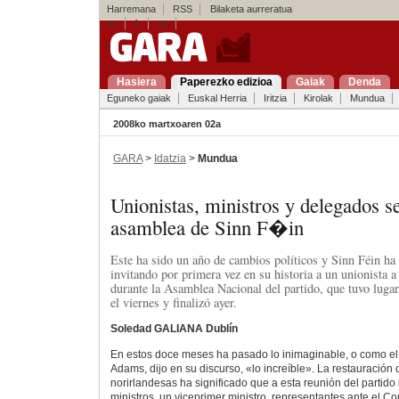
Harremana
RSS
Bilaketa aurreratua
es
fr
en
Hasiera
Paperezko edizioa
Gaiak
Denda
Eguneko gaiak
Euskal Herria
Iritzia
Kirolak
Mundua
2008ko martxoaren 02a
GARA
>
Idatzia
>
Mundua
Unionistas, ministros y delegados 
asamblea de Sinn F�in
Este ha sido un año de cambios políticos y Sinn Féin ha 
invitando por primera vez en su historia a un unionista a
durante la Asamblea Nacional del partido, que tuvo luga
el viernes y finalizó ayer.
Soledad GALIANA Dublín
En estos doce meses ha pasado lo inimaginable, o como el l
Adams, dijo en su discurso, «lo increíble». La restauración d
norirlandesas ha significado que a esta reunión del partido
ministros, un viceprimer ministro, representantes ante el C