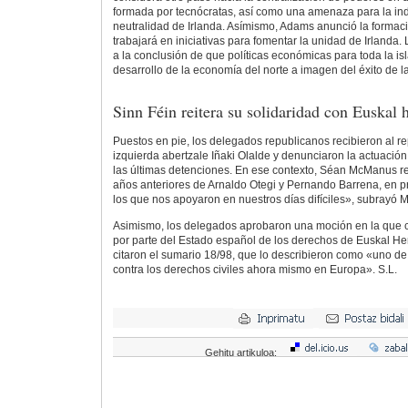
formada por tecnócratas, así como una amenaza para la ind
neutralidad de Irlanda. Asímismo, Adams anunció la forma
trabajará en iniciativas para fomentar la unidad de Irlanda.
a la conclusión de que políticas económicas para toda la isl
desarrollo de la economía del norte a imagen del éxito de la
Sinn Féin reitera su solidaridad con Euskal h
Puestos en pie, los delegados republicanos recibieron al r
izquierda abertzale Iñaki Olalde y denunciaron la actuació
las últimas detenciones. En ese contexto, Séan McManus re
años anteriores de Arnaldo Otegi y Pernando Barrena, en p
los que nos apoyaron en nuestros días difíciles», subrayó
Asimismo, los delegados aprobaron una moción en la que 
por parte del Estado español de los derechos de Euskal He
citaron el sumario 18/98, que lo describieron como «uno d
contra los derechos civiles ahora mismo en Europa».
S.L.
Gehitu artikuloa: