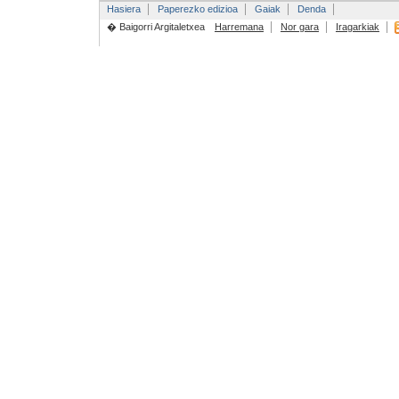
Hasiera
Paperezko edizioa
Gaiak
Denda
� Baigorri Argitaletxea
Harremana
Nor gara
Iragarkiak