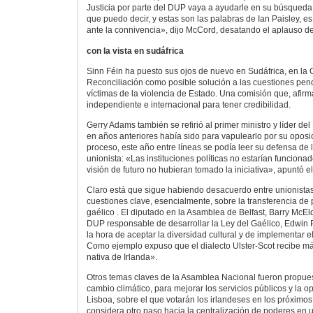
Justicia por parte del DUP vaya a ayudarle en su búsqueda
que puedo decir, y estas son las palabras de Ian Paisley, e
ante la connivencia», dijo McCord, desatando el aplauso de
con la vista en sudáfrica
Sinn Féin ha puesto sus ojos de nuevo en Sudáfrica, en la 
Reconciliación como posible solución a las cuestiones pend
víctimas de la violencia de Estado. Una comisión que, afirm
independiente e internacional para tener credibilidad.
Gerry Adams también se refirió al primer ministro y líder del
en años anteriores había sido para vapulearlo por su oposi
proceso, este año entre líneas se podía leer su defensa de l
unionista: «Las instituciones políticas no estarían funcionad
visión de futuro no hubieran tomado la iniciativa», apuntó e
Claro está que sigue habiendo desacuerdo entre unionistas
cuestiones clave, esencialmente, sobre la transferencia de 
gaélico . El diputado en la Asamblea de Belfast, Barry McEld
DUP responsable de desarrollar la Ley del Gaélico, Edwin P
la hora de aceptar la diversidad cultural y de implementar 
Como ejemplo expuso que el dialecto Ulster-Scot recibe m
nativa de Irlanda».
Otros temas claves de la Asamblea Nacional fueron propues
cambio climático, para mejorar los servicios públicos y la o
Lisboa, sobre el que votarán los irlandeses en los próximo
considera otro paso hacia la centralización de poderes e