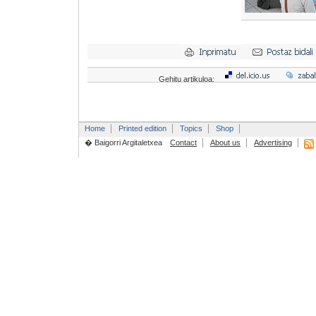
Gehitu artikuloa:
Home
Printed edition
Topics
Shop
� Baigorri Argitaletxea
Contact
About us
Advertising