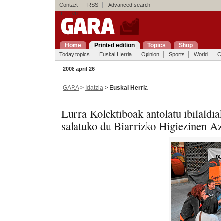
Contact
RSS
Advanced search
fr
en
Home
Printed edition
Topics
Shop
Today topics
Euskal Herria
Opinion
Sports
World
C
2008 april 26
GARA
>
Idatzia
>
Euskal Herria
Lurra Kolektiboak antolatu ibilaldi
salatuko du Biarrizko Higiezinen A