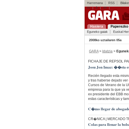
Harremana
RSS
Bilaket
es
fr
en
Hasiera
Paperezko 
Eguneko gaiak
Euskal Her
2008ko uztailaren 05a
GARA
>
Idatzia
>
Egunek
FICHAJE DE REPSOL P
Josu Jon Imaz: ��sta e
Recién llegado esta mism
y tras haberse dejado ver
Cursos de Verano de la UP
empresa para la que ya ve
ex presidente del EBB mos
estas características y ta
C�mo llegar de abogado
CR�NICA | MERCADO T
Colas para llenar la bols