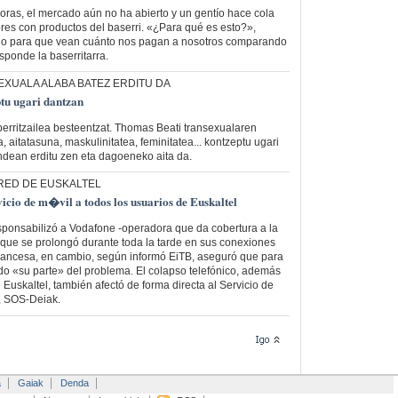
horas, el mercado aún no ha abierto y un gentío hace cola
res con productos del baserri. «¿Para qué es esto?»,
do para que vean cuánto nos pagan a nosotros comparando
sponde la baserritarra.
EXUALA ALABA BATEZ ERDITU DA
tu ugari dantzan
 berritzailea besteentzat. Thomas Beati transexualaren
aitatasuna, maskulinitatea, feminitatea... kontzeptu ugari
andean erditu zen eta dagoeneko aita da.
 RED DE EUSKALTEL
icio de m�vil a todos los usuarios de Euskaltel
sponsabilizó a Vodafone -operadora que da cobertura a la
 que se prolongó durante toda la tarde en sus conexiones
francesa, en cambio, según informó EiTB, aseguró que para
do «su parte» del problema. El colapso telefónico, además
 Euskaltel, también afectó de forma directa al Servicio de
, SOS-Deiak.
a
Gaiak
Denda