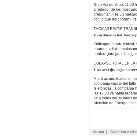
Gran Vía de Bilbo, 11.50 
alrededor de los mostrado
preguntan, «es un merca
con lo que les cobran», re
THOMAS BEATIE TRANS
Haurdunaldi bat, kontzep
Kritikagarria batzuentzat,
haurdunaldiak, amatasuna, 
hankaz gora jarri ditu. Ig
COLAPSO TOTAL EN LA
Una aver�a deja sin serv
Mientras que Euskaltel re
compañía vasca- del fallo
telefónicas, la compañía 
las 17.30 ya había repara
de a todos los usuarios de
Atención de Emergencias
Hasiera
Paperezko edizio