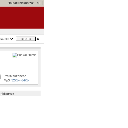
Hautatu hizkuntza:
eu
�
Irratia zuzenean
Mp3:
32Kb
-
64Kb
ublizitatea