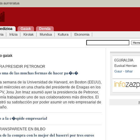
a aurreratua
edizioa
Gaiak
Denda
ria
Iritzia
Kirolak
Mundua
Kultura
Ekonomia
o gaiak
Euskal Herrian
ARA PRESIDIR PETRONOR
Gaur - bihar
s una de las muchas formas de hacer pa�s�
a semana de la Universidad de Harvard, en Boston (EEUU),
 el miércoles en una charla del presidente de Enagas en los
V, Josu Jon Imaz asumió ayer la presidencia de Petronor,
nía trabajando uno de sus colaboradores más directos. El
tró su satisfacción por poder asumir un reto empresarial de
P
maño.
 a la c�spide empresarial
RANSPARENTE EN BILBO
a de la compra con lo mejor del baserri por tres euros