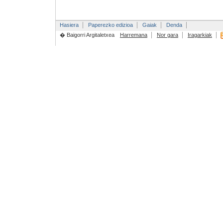
Hasiera
Paperezko edizioa
Gaiak
Denda
� Baigorri Argitaletxea
Harremana
Nor gara
Iragarkiak