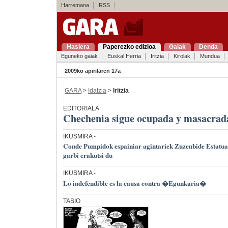
Harremana
RSS
Hasiera
Paperezko edizioa
Gaiak
Denda
Eguneko gaiak
Euskal Herria
Iritzia
Kirolak
Mundua
2009ko apirilaren 17a
GARA
>
Idatzia
>
Iritzia
EDITORIALA
Chechenia sigue ocupada y masacrad
IKUSMIRA
-
Conde Pumpidok espainiar agintariek Zuzenbide Estatuaz
garbi erakutsi du
IKUSMIRA
-
Lo indefendible es la causa contra �Egunkaria�
TASIO