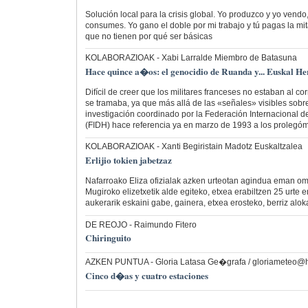
Solución local para la crisis global. Yo produzco y yo vendo
consumes. Yo gano el doble por mi trabajo y tú pagas la mi
que no tienen por qué ser básicas
KOLABORAZIOAK
- Xabi Larralde Miembro de Batasuna
Hace quince a�os: el genocidio de Ruanda y... Euskal He
Difícil de creer que los militares franceses no estaban al co
se tramaba, ya que más allá de las «señales» visibles sobre
investigación coordinado por la Federación Internacional
(FIDH) hace referencia ya en marzo de 1993 a los prolegó
KOLABORAZIOAK
- Xanti Begiristain Madotz Euskaltzalea
Erlijio tokien jabetzaz
Nafarroako Eliza ofizialak azken urteotan agindua eman om
Mugiroko elizetxetik alde egiteko, etxea erabiltzen 25 urte
aukerarik eskaini gabe, gainera, etxea erosteko, berriz alok
DE REOJO
- Raimundo Fitero
Chiringuito
AZKEN PUNTUA
- Gloria Latasa Ge�grafa / gloriameteo@
Cinco d�as y cuatro estaciones