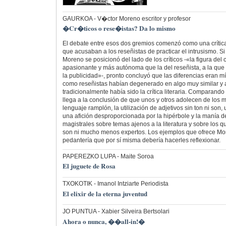
GAURKOA
- V�ctor Moreno escritor y profesor
�Cr�ticos o rese�istas? Da lo mismo
El debate entre esos dos gremios comenzó como una crítica 
que acusaban a los reseñistas de practicar el intrusismo. Si
Moreno se posicionó del lado de los críticos -«la figura del 
apasionante y más autónoma que la del reseñista, a la que 
la publicidad»-, pronto concluyó que las diferencias eran mí
como reseñistas habían degenerado en algo muy similar y a 
tradicionalmente había sido la crítica literaria. Comparando
llega a la conclusión de que unos y otros adolecen de los m
lenguaje ramplón, la utilización de adjetivos sin ton ni son,
una afición desproporcionada por la hipérbole y la manía de
magistrales sobre temas ajenos a la literatura y sobre los qu
son ni mucho menos expertos. Los ejemplos que ofrece M
pedantería que por sí misma debería hacerles reflexionar.
PAPEREZKO LUPA
- Maite Soroa
El juguete de Rosa
TXOKOTIK
- Imanol Intziarte Periodista
El elixir de la eterna juventud
JO PUNTUA
- Xabier Silveira Bertsolari
Ahora o nunca, ��all-in!�