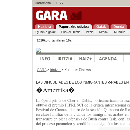
Harremana
RSS
Hasiera
Paperezko edizioa
Gaiak
Denda
Eguneko gaiak
Euskal Herria
Iritzia
Kirolak
Mundua
2010ko urtarrilaren 15a
GARA
>
Idatzia
> Kultura>
Zinema
LAS DIFICULTADES DE LOS INMIGRANTES �RABES EN
�Amerrika�
La ópera prima de Cherien Dabis, norteamericana de asce
obtuvo el premio FIPRESCI de la crítica internacional en
Festival de Cannes, dentro de la sección Quincena de Rea
en clave familiar de la vida de los inmigrantes árabes e
transcurre en plena ofensiva de Bush contra Irak, con las
del proceso paranoico y xenófobo que siguió a los atenta