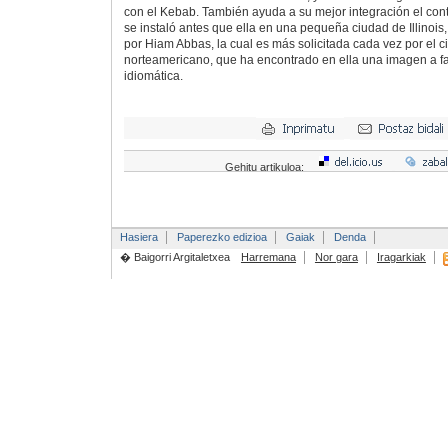
con el Kebab. También ayuda a su mejor integración el co
se instaló antes que ella en una pequeña ciudad de Illinoi
por Hiam Abbas, la cual es más solicitada cada vez por el 
norteamericano, que ha encontrado en ella una imagen a fa
idiomática.
Gehitu artikuloa:
Hasiera
Paperezko edizioa
Gaiak
Denda
� Baigorri Argitaletxea
Harremana
Nor gara
Iragarkiak