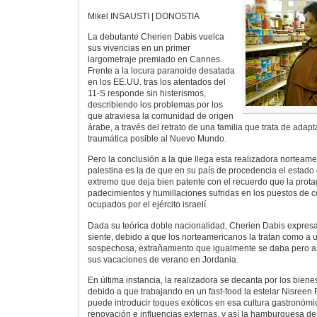
Mikel INSAUSTI | DONOSTIA
La debutante Cherien Dabis vuelca
sus vivencias en un primer
largometraje premiado en Cannes.
Frente a la locura paranoide desatada
en los EE.UU. tras los atentados del
11-S responde sin histerismos,
describiendo los problemas por los
que atraviesa la comunidad de origen
árabe, a través del retrato de una familia que trata de ada
traumática posible al Nuevo Mundo.
Pero la conclusión a la que llega esta realizadora nortea
palestina es la de que en su país de procedencia el estado 
extremo que deja bien patente con el recuerdo que la protag
padecimientos y humillaciones sufridas en los puestos de con
ocupados por el ejército israelí.
Dada su teórica doble nacionalidad, Cherien Dabis expresa 
siente, debido a que los norteamericanos la tratan como a 
sospechosa, extrañamiento que igualmente se daba pero a
sus vacaciones de verano en Jordania.
En última instancia, la realizadora se decanta por los bienes 
debido a que trabajando en un fast-food la estelar Nisreen
puede introducir toques exóticos en esa cultura gastronóm
renovación e influencias externas, y así la hamburguesa de 