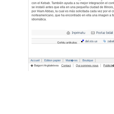
con el Kebab. También ayuda a su mejor integración el co
se instaló antes que ella en una pequeña ciudad de Illinoi
por Hiam Abbas, la cual es más solicitada cada vez por el 
norteamericano, que ha encontrado en ella una imagen a fa
idiomática.
Gehitu artikuloa:
Accueil
Edition papier
Mati�res
Boutique
� Baigorri Argitaletxea
Contact
Qui sommes nous
Publicit