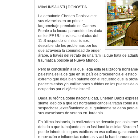
Mikel INSAUSTI | DONOSTIA
La debutante Cherien Dabis vuelca
sus vivencias en un primer
largometraje premiado en Cannes.
Frente a la locura paranoide desatada
en los EE.UU. tras los atentados del
11-S responde sin histerismos,
describiendo los problemas por los
que atraviesa la comunidad de origen
árabe, a través del retrato de una familia que trata de ada
traumática posible al Nuevo Mundo.
Pero la conclusión a la que llega esta realizadora nortea
palestina es la de que en su país de procedencia el estado 
extremo que deja bien patente con el recuerdo que la protag
padecimientos y humillaciones sufridas en los puestos de con
ocupados por el ejército israelí.
Dada su teórica doble nacionalidad, Cherien Dabis expresa 
siente, debido a que los norteamericanos la tratan como a 
sospechosa, extrañamiento que igualmente se daba pero a
sus vacaciones de verano en Jordania.
En última instancia, la realizadora se decanta por los bienes 
debido a que trabajando en un fast-food la estelar Nisreen
puede introducir toques exóticos en esa cultura gastronóm
renovación e influencias externas, y así la hamburguesa de 