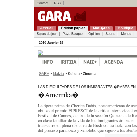
Contact
RSS
Accueil
Edition papier
Mati�res
Boutique
Sujets du jour
Pays Basque
Opinion
Sports
Monde
2010 Janvier 15
GARA
>
Idatzia
> Kultura>
Zinema
LAS DIFICULTADES DE LOS INMIGRANTES �RABES EN
�Amerrika�
La ópera prima de Cherien Dabis, norteamericana de asce
obtuvo el premio FIPRESCI de la crítica internacional en
Festival de Cannes, dentro de la sección Quincena de Rea
en clave familiar de la vida de los inmigrantes árabes e
transcurre en plena ofensiva de Bush contra Irak, con las
del proceso paranoico y xenófobo que siguió a los atenta