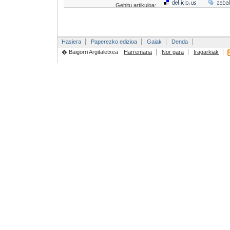
Gehitu artikuloa:
Hasiera
Paperezko edizioa
Gaiak
Denda
� Baigorri Argitaletxea
Harremana
Nor gara
Iragarkiak