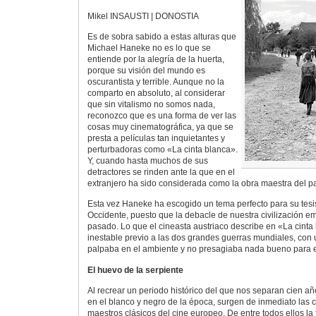
Mikel INSAUSTI | DONOSTIA
Es de sobra sabido a estas alturas que
Michael Haneke no es lo que se
entiende por la alegría de la huerta,
porque su visión del mundo es
oscurantista y terrible. Aunque no la
comparto en absoluto, al considerar
que sin vitalismo no somos nada,
reconozco que es una forma de ver las
cosas muy cinematográfica, ya que se
presta a películas tan inquietantes y
perturbadoras como «La cinta blanca».
Y, cuando hasta muchos de sus
detractores se rinden ante la que en el
extranjero ha sido considerada como la obra maestra del p
Esta vez Haneke ha escogido un tema perfecto para su tesi
Occidente, puesto que la debacle de nuestra civilización em
pasado. Lo que el cineasta austriaco describe en «La cinta 
inestable previo a las dos grandes guerras mundiales, con
palpaba en el ambiente y no presagiaba nada bueno para e
El huevo de la serpiente
Al recrear un periodo histórico del que nos separan cien añ
en el blanco y negro de la época, surgen de inmediato las 
maestros clásicos del cine europeo. De entre todos ellos la 