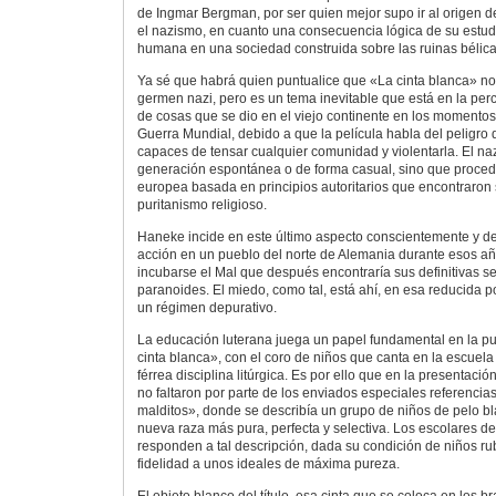
de Ingmar Bergman, por ser quien mejor supo ir al origen d
el nazismo, en cuanto una consecuencia lógica de su estudi
humana en una sociedad construida sobre las ruinas bélica
Ya sé que habrá quien puntualice que «La cinta blanca» no 
germen nazi, pero es un tema inevitable que está en la pe
de cosas que se dio en el viejo continente en los momentos p
Guerra Mundial, debido a que la película habla del peligro
capaces de tensar cualquier comunidad y violentarla. El n
generación espontánea o de forma casual, sino que proce
europea basada en principios autoritarios que encontraron s
puritanismo religioso.
Haneke incide en este último aspecto conscientemente y de
acción en un pueblo del norte de Alemania durante esos 
incubarse el Mal que después encontraría sus definitivas s
paranoides. El miedo, como tal, está ahí, en esa reducida p
un régimen depurativo.
La educación luterana juega un papel fundamental en la p
cinta blanca», con el coro de niños que canta en la escuela 
férrea disciplina litúrgica. Es por ello que en la presentaci
no faltaron por parte de los enviados especiales referencia
malditos», donde se describía un grupo de niños de pelo b
nueva raza más pura, perfecta y selectiva. Los escolares d
responden a tal descripción, dada su condición de niños ru
fidelidad a unos ideales de máxima pureza.