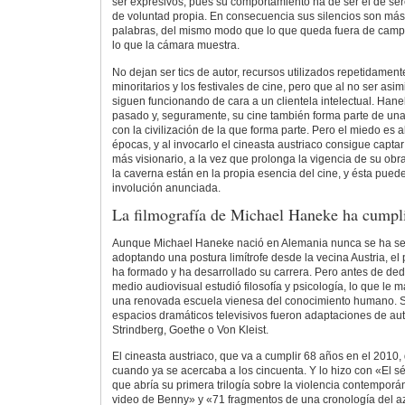
ser expresivos, pues su comportamiento ha de ser el de se
de voluntad propia. En consecuencia sus silencios son más 
palabras, del mismo modo que lo que queda fuera de camp
lo que la cámara muestra.
No dejan ser tics de autor, recursos utilizados repetidamente
minoritarios y los festivales de cine, pero que al no ser as
siguen funcionando de cara a un clientela intelectual. Han
pasado y, seguramente, su cine también forma parte de una
con la civilización de la que forma parte. Pero el miedo es 
épocas, y al invocarlo el cineasta austriaco consigue captar
más visionario, a la vez que prolonga la vigencia de su ob
la caverna están en la propia esencia del cine, y ésta pued
involución anunciada.
La filmografía de Michael Haneke ha cumpli
Aunque Michael Haneke nació en Alemania nunca se ha sent
adoptando una postura limítrofe desde la vecina Austria, el
ha formado y ha desarrollado su carrera. Pero antes de ded
medio audiovisual estudió filosofía y psicología, lo que le 
una renovada escuela vienesa del conocimiento humano. S
espacios dramáticos televisivos fueron adaptaciones de au
Strindberg, Goethe o Von Kleist.
El cineasta austriaco, que va a cumplir 68 años en el 2010, 
cuando ya se acercaba a los cincuenta. Y lo hizo con «El sé
que abría su primera trilogía sobre la violencia contempor
video de Benny» y «71 fragmentos de una cronología del aza