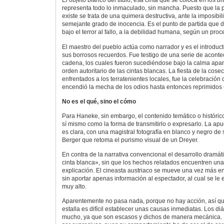
El objeto blanco del título, esa cinta que se coloca en los b
representa todo lo inmaculado, sin mancha. Puesto que la
existe se trata de una quimera destructiva, ante la imposibi
semejante grado de inocencia. Es el punto de partida que 
bajo el terror al fallo, a la debilidad humana, según un pro
El maestro del pueblo actúa como narrador y es el introducto
sus borrosos recuerdos. Fue testigo de una serie de aconte
cadena, los cuales fueron sucediéndose bajo la calma apa
orden autoritario de las cintas blancas. La fiesta de la cose
enfrentados a los terratenientes locales, fue la celebració
encendió la mecha de los odios hasta entonces reprimidos 
No es el qué, sino el cómo
Para Haneke, sin embargo, el contenido temático o históric
sí mismo como la forma de transmitirlo o expresarlo. La apue
es clara, con una magistral fotografía en blanco y negro de 
Berger que retoma el purismo visual de un Dreyer.
En contra de la narrativa convencional el desarrollo dramát
cinta blanca», sin que los hechos relatados encuentren una
explicación. El cineasta austriaco se mueve una vez más en 
sin aportar apenas información al espectador, al cual se le e
muy alto.
Aparentemente no pasa nada, porque no hay acción, así qu
estalla es difícil establecer unas causas inmediatas. Los 
mucho, ya que son escasos y dichos de manera mecánica. 