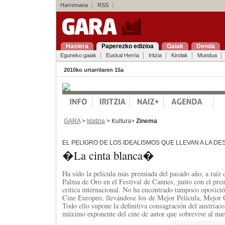
Harremana
RSS
Hasiera
Paperezko edizioa
Gaiak
Denda
Eguneko gaiak
Euskal Herria
Iritzia
Kirolak
Mundua
2010ko urtarrilaren 15a
GARA
>
Idatzia
> Kultura>
Zinema
EL PELIGRO DE LOS IDEALISMOS QUE LLEVAN A LA D
�La cinta blanca�
Ha sido la película más premiada del pasado año, a raíz 
Palma de Oro en el Festival de Cannes, junto con el pr
crítica internacional. No ha encontrado tampoco oposici
Cine Europeo, llevándose los de Mejor Película, Mejor 
Todo ello supone la definitiva consagración del austri
máximo exponente del cine de autor que sobrevive al nue