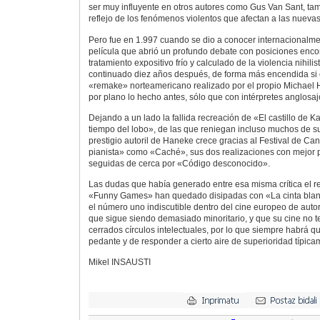
ser muy influyente en otros autores como Gus Van Sant, ta
reflejo de los fenómenos violentos que afectan a las nueva
Pero fue en 1.997 cuando se dio a conocer internacional
película que abrió un profundo debate con posiciones enco
tratamiento expositivo frío y calculado de la violencia nihili
continuado diez años después, de forma más encendida si 
«remake» norteamericano realizado por el propio Michael
por plano lo hecho antes, sólo que con intérpretes anglos
Dejando a un lado la fallida recreación de «El castillo de K
tiempo del lobo», de las que reniegan incluso muchos de su
prestigio autoril de Haneke crece gracias al Festival de C
pianista» como «Caché», sus dos realizaciones con mejor pu
seguidas de cerca por «Código desconocido».
Las dudas que había generado entre esa misma crítica el 
«Funny Games» han quedado disipadas con «La cinta blan
el número uno indiscutible dentro del cine europeo de autor
que sigue siendo demasiado minoritario, y que su cine no t
cerrados círculos intelectuales, por lo que siempre habrá qu
pedante y de responder a cierto aire de superioridad típic
Mikel INSAUSTI