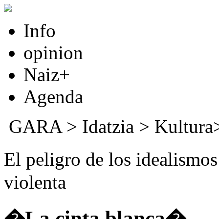
Info
opinion
Naiz+
Agenda
GARA
>
Idatzia
> Kultur
El peligro de los idealismo
violenta
�La cinta blanca�