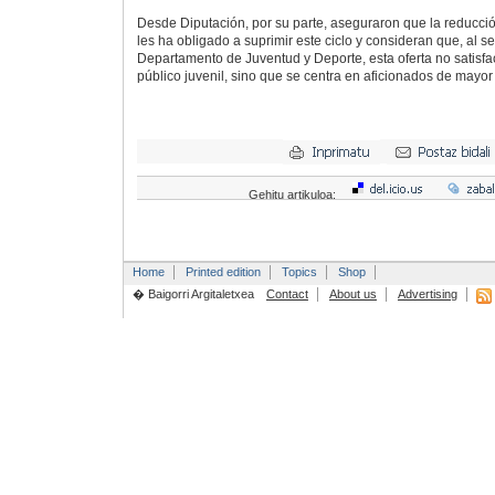
Desde Diputación, por su parte, aseguraron que la reducci
les ha obligado a suprimir este ciclo y consideran que, al s
Departamento de Juventud y Deporte, esta oferta no satisf
público juvenil, sino que se centra en aficionados de mayor
Gehitu artikuloa:
Home
Printed edition
Topics
Shop
� Baigorri Argitaletxea
Contact
About us
Advertising