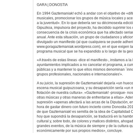
GARA | DONOSTIA
En 1994 Gaztemaniak! echó a andar con el objetivo de «di
musicales, promocionar los grupos de música locales y ace
a la juventud». En lo que debería ser su décimosexta edició
Gipuzkoa, impulsora del proyecto, ha decidido suprimir los c
consecuencia de la crisis económica que ha afectado seri
anual. Ante esta situación, un grupo de ciudadanos y afici
divulgado un manifiesto (al que cualquiera se puede adheri
www.goragaztemaniak.wordpress.com), en el que exigen la
programa musical que se ha expandido a lo largo de la geo
«A través de estas líneas -dice el manifiesto-, instamos a la
ayuntamientos implicados a no cancelar el programa, a cum
públicas y a mantener lo que ellos mismos denominan `in
grupos profesionales, nacionales e internacionales'».
A su juicio, la supresión de Gaztemaniak! dejaría «un hueco 
escena musical guipuzcoana, y su desaparición sería «un mis
flotación de nuestra cultura». «Gaztemaniak! -prosigue- no
otras músicas y otras maneras de enfrentarse a ellas». Ad
supresión «apenas afectará a las arcas de la Diputación, en
hora de gastar dinero con futuro incierto como Donostia 20
de que Gaztemaniak! es semilla de la idea de Capitalidad C
hoy que supondrá la desaparición, se traducirá en la hamb
cultural y, sobre todo, de colores y matices distintos, ahogad
grandes eventos, de la música de siempre y de la cultura q
económicamente por sus propios medios», concluye.