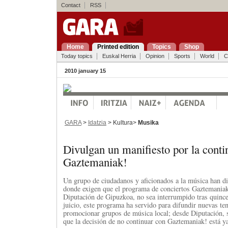
Contact
RSS
Home
Printed edition
Topics
Shop
Today topics
Euskal Herria
Opinion
Sports
World
C
2010 january 15
GARA
>
Idatzia
> Kultura>
Musika
Divulgan un manifiesto por la conti
Gaztemaniak!
Un grupo de ciudadanos y aficionados a la música han d
donde exigen que el programa de conciertos Gaztemaniak
Diputación de Gipuzkoa, no sea interrumpido tras quinc
juicio, este programa ha servido para difundir nuevas te
promocionar grupos de música local; desde Diputación, 
que la decisión de no continuar con Gaztemaniak! está y