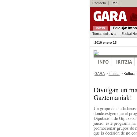
Contacto
RSS
Inicio
Edici�n impr
Temas del d�a
Euskal Her
2010 enero 15
GARA
>
Idatzia
> Kultura
Divulgan un man
Gaztemaniak!
Un grupo de ciudadanos 
donde exigen que el pro
Diputación de Gipuzkoa,
juicio, este programa ha
promocionar grupos de m
que la decisión de no co