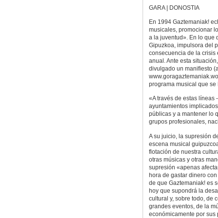
GARA | DONOSTIA
En 1994 Gaztemaniak! ech
musicales, promocionar lo
a la juventud». En lo que 
Gipuzkoa, impulsora del pr
consecuencia de la crisi
anual. Ante esta situació
divulgado un manifiesto (
www.goragaztemaniak.word
programa musical que se 
«A través de estas líneas -
ayuntamientos implicados 
públicas y a mantener lo
grupos profesionales, nac
A su juicio, la supresión 
escena musical guipuzcoana
flotación de nuestra cult
otras músicas y otras man
supresión «apenas afectar
hora de gastar dinero con
de que Gaztemaniak! es se
hoy que supondrá la desap
cultural y, sobre todo, de 
grandes eventos, de la mú
económicamente por sus p