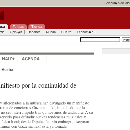
Selecci�n de idi
esa
Temas
Tienda
ria
Opini�n
Deportes
Mundo
Cultura
Econom�a
>
Musika
ifiesto por la continuidad de
y aficionados a la música han divulgado un manifiesto
grama de conciertos Gaztemaniak!, impulsado por la
 no sea interrumpido tras quince años de andadura. A su
 servido para difundir nuevas tendencias musicales y
úsica local; desde Diputación, sin embargo, aseguran
ntinuar con Gaztemaniak! está ya tomada.