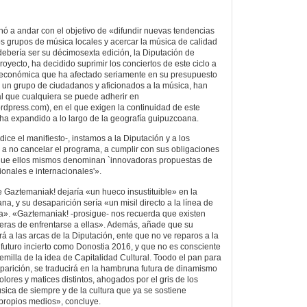
ó a andar con el objetivo de «difundir nuevas tendencias
s grupos de música locales y acercar la música de calidad
debería ser su décimosexta edición, la Diputación de
oyecto, ha decidido suprimir los conciertos de este ciclo a
s económica que ha afectado seriamente en su presupuesto
n, un grupo de ciudadanos y aficionados a la música, han
al que cualquiera se puede adherir en
press.com), en el que exigen la continuidad de este
ha expandido a lo largo de la geografía guipuzcoana.
dice el manifiesto-, instamos a la Diputación y a los
a no cancelar el programa, a cumplir con sus obligaciones
 que ellos mismos denominan `innovadoras propuestas de
ionales e internacionales'».
de Gaztemaniak! dejaría «un hueco insustituible» en la
, y su desaparición sería «un misil directo a la línea de
ura». «Gaztemaniak! -prosigue- nos recuerda que existen
eras de enfrentarse a ellas». Además, añade que su
á a las arcas de la Diputación, ente que no ve reparos a la
 futuro incierto como Donostia 2016, y que no es consciente
milla de la idea de Capitalidad Cultural. Toodo el pan para
arición, se traducirá en la hambruna futura de dinamismo
colores y matices distintos, ahogados por el gris de los
sica de siempre y de la cultura que ya se sostiene
ropios medios», concluye.