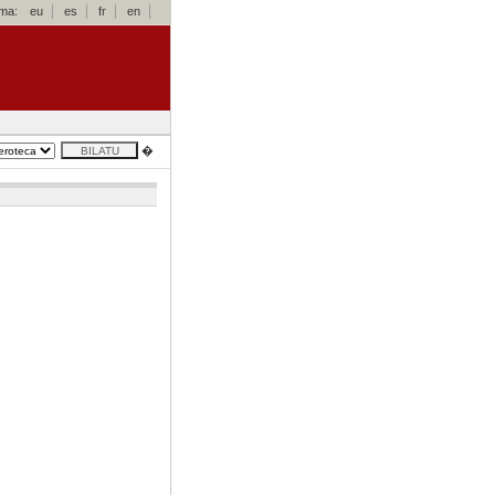
oma:
eu
es
fr
en
�