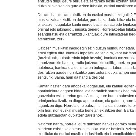
entzuten dugu geure burua eta zertarako beste ezertan sai
dutxa bilakatzen da gure azken lubakia, euskal musikaren
Dutxan, bai, dutxan existitzen da euskal musika; zergatik? Ez
musika zalea existitzen delako, gure bakardade biluz eta h
bilakatzen dugulako kantu mordo bat, inspiratu edo topikoa
orijinal edo jakinago... musika genero. Horrelakoetan bilak
esanguratsu eta garrantzitsu kantuak, gure intimitatean bed
ateratzean, zer?
Gatozen musikatik ihesik egin ezin duzun mundu honetara, 
erosi egiten dira, kantuak inposatu egiten dira, kantuak fabr
(hozkailuak, autoak edota fajak bezala), kantuak mozorrotze
lehortzearekin batera, irratia jartzearekin soilik, jabetzen g
autobusa, bankua eta dentistaren bulegoa..... taberna, par
desiratzen gaude noiz itzuliko gure zulora, dutxara, non m
zentzurik. Baina, hain da handia desioa!
Kantari hasten gara ahopeka igogailuan, eta kantari egiten 
aparkalekura dagoen bidea, eta norbaitek harriturik begiratz
goazelako eskaileretan gora. Aizue, geure burua babesten a
primigenioa itzultzen diogu apur batean, eta gainera, horr
laguntzen digu. Horrela une batez, intimitatean, berriro lor
txiki hori, non euskal musika benetan existitzen den. Bark
edota gutxiagotan dutxatzen zaretenok...
Natorren harira, horrela, gure dutxaren hankaz gorako mu
bitartean existituko da euskal musika, eta ez besterik. Azke
existituko da euskal musika. Industriarik eta komunikabideri