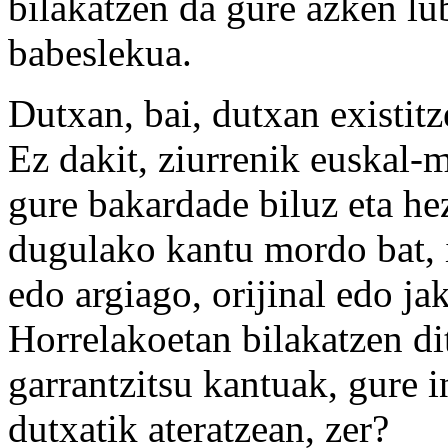
bilakatzen da gure azken lu
babeslekua.
Dutxan, bai, dutxan existit
Ez dakit, ziurrenik euskal-m
gure bakardade biluz eta he
dugulako kantu mordo bat, i
edo argiago, orijinal edo ja
Horrelakoetan bilakatzen di
garrantzitsu kantuak, gure i
dutxatik ateratzean, zer?