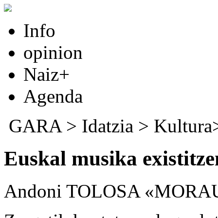
Info
opinion
Naiz+
Agenda
GARA
>
Idatzia
> Kultur
Euskal musika existitze
Andoni TOLOSA «MORAU»