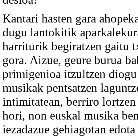
Kantari hasten gara ahopeka
dugu lantokitik aparkalekur
harriturik begiratzen gaitu 
gora. Aizue, geure burua ba
primigenioa itzultzen diogu 
musikak pentsatzen laguntze
intimitatean, berriro lortze
hori, non euskal musika ben
iezadazue gehiagotan edota