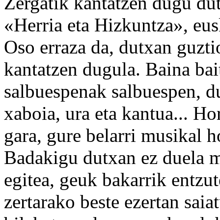
Zergatik kantatzen dugu du
«Herria eta Hizkuntza», eus
Oso erraza da, dutxan guzt
kantatzen dugula. Baina bai
salbuespenak salbuespen, d
xaboia, ura eta kantua... Ho
gara, gure belarri musikal h
Badakigu dutxan ez duela me
egitea, geuk bakarrik entzu
zertarako beste ezertan saia