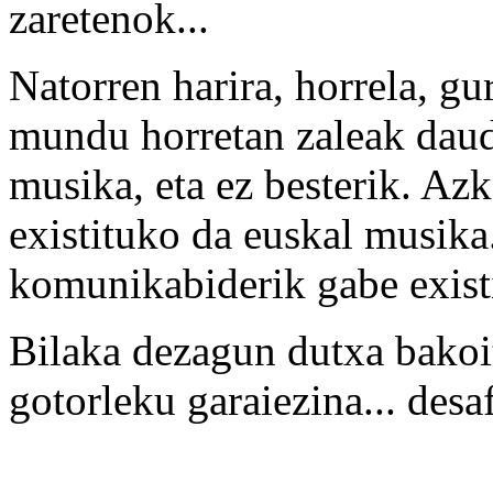
zaretenok...
Natorren harira, horrela, g
mundu horretan zaleak daude
musika, eta ez besterik. Az
existituko da euskal musika.
komunikabiderik gabe exist
Bilaka dezagun dutxa bakoi
gotorleku garaiezina... desa