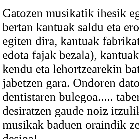
Gatozen musikatik ihesik e
bertan kantuak saldu eta ero
egiten dira, kantuak fabrika
edota fajak bezala), kantua
kendu eta lehortzearekin bate
jabetzen gara. Ondoren dato
dentistaren bulegoa..... tab
desiratzen gaude noiz itzuli
musikak baduen oraindik ze
desioa!