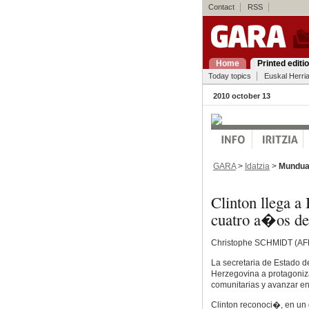
Contact
RSS
Home
Printed editi
Today topics
Euskal Herri
2010 october 13
GARA
>
Idatzia
>
Mundu
Clinton llega a 
cuatro a�os de
Christophe SCHMIDT (AFP
La secretaria de Estado d
Herzegovina a protagoniz
comunitarias y avanzar en
Clinton reconoci�, en un 