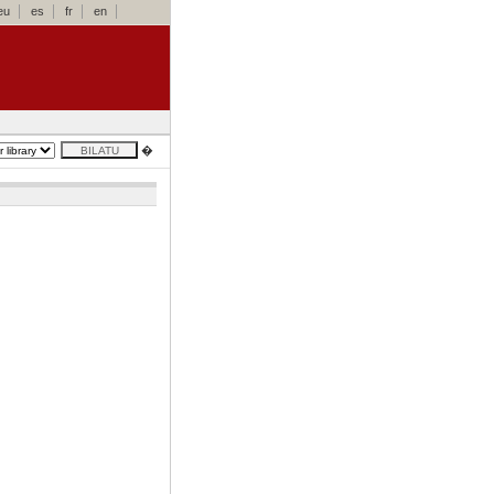
eu
es
fr
en
�