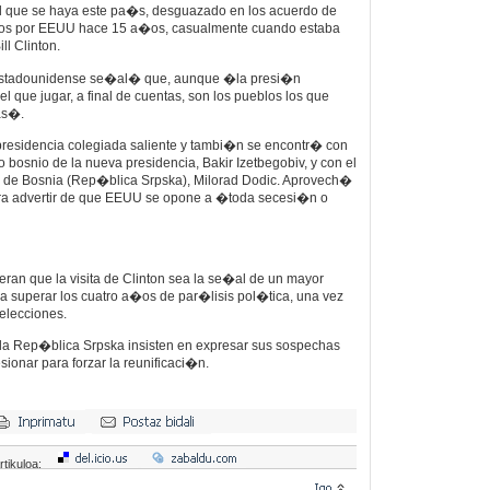
el que se haya este pa�s, desguazado en los acuerdo de
dos por EEUU hace 15 a�os, casualmente cuando estaba
ll Clinton.
a estadounidense se�al� que, aunque �la presi�n
el que jugar, a final de cuentas, son los pueblos los que
as�.
presidencia colegiada saliente y tambi�n se encontr� con
 bosnio de la nueva presidencia, Bakir Izetbegobiv, y con el
io de Bosnia (Rep�blica Srpska), Milorad Dodic. Aprovech�
ra advertir de que EEUU se opone a �toda secesi�n o
eran que la visita de Clinton sea la se�al de un mayor
superar los cuatro a�os de par�lisis pol�tica, una vez
elecciones.
e la Rep�blica Srpska insisten en expresar sus sospechas
onar para forzar la reunificaci�n.
rtikuloa: