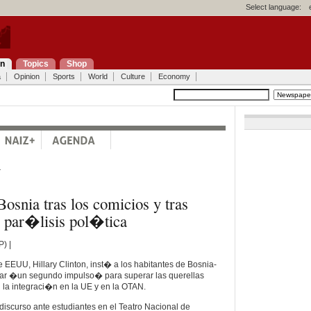
Select language:
on
Topics
Shop
a
Opinion
Sports
World
Culture
Economy
a
Bosnia tras los comicios y tras
 par�lisis pol�tica
) |
e EEUU, Hillary Clinton, inst� a los habitantes de Bosnia-
ar �un segundo impulso� para superar las querellas
 la integraci�n en la UE y en la OTAN.
discurso ante estudiantes en el Teatro Nacional de