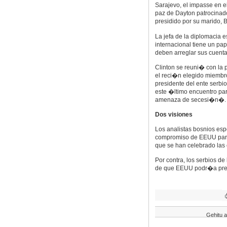
Sarajevo, el impasse en 
paz de Dayton patrocina
presidido por su marido, Bi
La jefa de la diplomaci
internacional tiene un pap
deben arreglar sus cuent
Clinton se reuni� con la 
el reci�n elegido miembro
presidente del ente serb
este �ltimo encuentro pa
amenaza de secesi�n�.
Dos visiones
Los analistas bosnios esp
compromiso de EEUU para 
que se han celebrado las 
Por contra, los serbios d
de que EEUU podr�a presi
Gehitu a