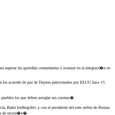
 superar las querellas comunitarias y avanzar en la integraci�n en
o en los acuerdo de paz de Dayton patrocinados por EEUU hace 15
s pueblos los que deben arreglar sus cuentas�.
a, Bakir Izetbegobiv, y con el presidente del ente serbio de Bosnia
za de secesi�n�.