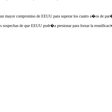
 de un mayor compromiso de EEUU para superar los cuatro a�os de par�l
 sus sospechas de que EEUU podr�a presionar para forzar la reunificac