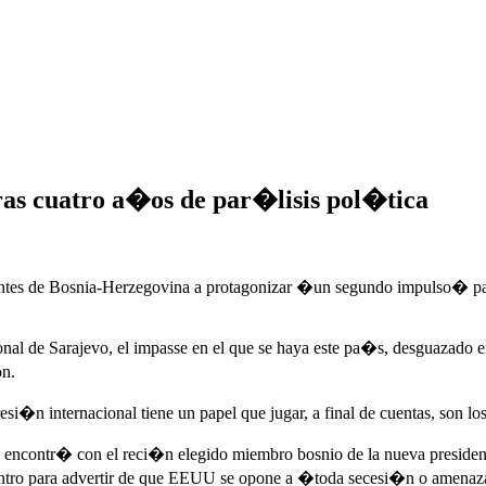
 tras cuatro a�os de par�lisis pol�tica
antes de Bosnia-Herzegovina a protagonizar �un segundo impulso� para
ional de Sarajevo, el impasse en el que se haya este pa�s, desguazad
on.
�n internacional tiene un papel que jugar, a final de cuentas, son lo
 encontr� con el reci�n elegido miembro bosnio de la nueva presidenci
ntro para advertir de que EEUU se opone a �toda secesi�n o amena