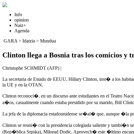
Info
opinion
Naiz+
Agenda
GARA
>
Idatzia
>
Mundua
Clinton llega a Bosnia tras los comicios y
Christophe SCHMIDT (AFP) |
La secretaria de Estado de EEUU, Hillary Clinton, inst� a los habit
la UE y en la OTAN.
Clinton reconoci�, en un discurso ante estudiantes en el Teatro Nac
a�os, casualmente cuando estaba presidido por su marido, Bill Clint
La jefa de la diplomacia estadounidense se�al� que, aunque �la presi
Clinton se reuni� con la presidencia colegiada saliente y tambi�n se
(Rep�blica Srpska), Milorad Dodic. Aprovech� este �ltimo encue