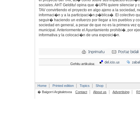
el proyecto del TAV, as� como sobre sus impactos econ�m
sociales. AHT Gelditu! opina que �UPN quiere silenciar y c
TAV convirtiendo el proyecto en algo ajeno a la sociedad, 
informaci�n y a la participaci�n p�blica�. El colectivo qu
seguir� haciendo un esfuerzo por llegar a los pueblos y co
sociedad en general, a pesar de que no es la primera vez q
municipal. Anteriormente el Ayuntamiento prohibi�, por eje
informativa y la colocaci�n de una exposici�n.
Gehitu artikuloa:
Home
Printed edition
Topics
Shop
� Baigorri Argitaletxea
Contact
About us
Advertising
R