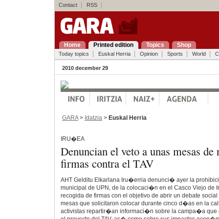
Contact
RSS
Home
Printed edition
Topics
Shop
Today topics
Euskal Herria
Opinion
Sports
World
C
2010 december 29
GARA
>
Idatzia
>
Euskal Herria
IRU�EA
Denuncian el veto a unas mesas de 
firmas contra el TAV
AHT Gelditu Elkarlana Iru�erria denunci� ayer la prohibic
municipal de UPN, de la colocaci�n en el Casco Viejo de
recogida de firmas con el objetivo de abrir un debate social 
mesas que solicitaron colocar durante cinco d�as en la cal
activistas repartir�an informaci�n sobre la campa�a que 