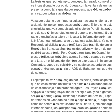
La tesis es que, por ejemplo, concepto tan usado como el
ve incuestionable por obvio. Juega con la ventaja de un n
presenta como tal y que da por supuesto que �lo espa�ol
una vez por todas y acab�ramos.
Vaya por delante que ninguna cultura nacional o idioma o 
aislamiento, no son productos end�genos. El lerdismo actua
chovinista, una vez conquistado el islote de Perejil, haza�
uno de sus �ltimos refugios en el deporte profesional (truf
radio o enchufas la tele y un locutor te informa de qu� h
la NBA norteamericana, algo de rabiosa actualidad. Ya no e
Recuerdo al ciclista �espa�ol? Luis Oca�a, hijo de emig
Rep�blica francesa. Sus �xitos deportivos vinieron de per
patri�tica espa�ola. Pero Oca�a (en franc�s Ocana) ten
glosop�dico: su fort�simo acento franc�s cuando se e
una tara: en el idioma de Moli�re se expresaba infinitamen
Cervantes. Luego se suicid� y ya nadie se acuerda de sus 
espa�ol �a medias�, sin el ADN de Bahamontes, que �s
de cojones.
El ejemplo tal vez est� cogido por los pelos, pero las pat
que no es lo mismo un triunfo del pinte�o Contador que del
un cristiano viejo o un probable agote. Los Reyes Cat�l
seg�n la historiograf�a liberal del siglo XIX, y no digamos 
ser�a �portugu�s�, lusitano) o Isidoro de Sevilla (Hispa
derrotados en Granada no eran �espa�oles�, ni siquie
como los sefard�es expulsados de su tierra. Y, sin embargo
internacionales, los �hispanos� eran los �rabes peninsula