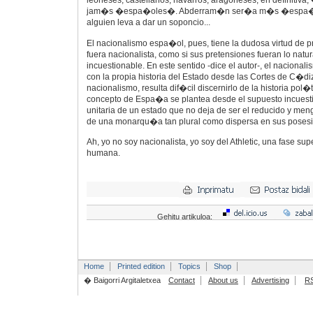
leoneses, castellanos, navarros, aragoneses; en definitiva,
jam�s �espa�oles�. Abderram�n ser�a m�s �espa�o
alguien leva a dar un soponcio...
El nacionalismo espa�ol, pues, tiene la dudosa virtud de 
fuera nacionalista, como si sus pretensiones fueran lo natur
incuestionable. En este sentido -dice el autor-, el naciona
con la propia historia del Estado desde las Cortes de C�diz,
nacionalismo, resulta dif�cil discernirlo de la historia pol�
concepto de Espa�a se plantea desde el supuesto incuesti
unitaria de un estado que no deja de ser el reducido y meng
de una monarqu�a tan plural como dispersa en sus poses
Ah, yo no soy nacionalista, yo soy del Athletic, una fase su
humana.
Gehitu artikuloa:
Home
Printed edition
Topics
Shop
� Baigorri Argitaletxea
Contact
About us
Advertising
R