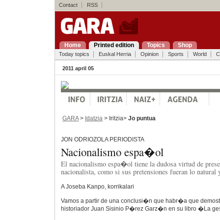
Contact
RSS
Home
Printed edition
Topics
Shop
Today topics
Euskal Herria
Opinion
Sports
World
C
2011 april 05
GARA
>
Idatzia
> Iritzia>
Jo puntua
JON ODRIOZOLA PERIODISTA
Nacionalismo espa�ol
El nacionalismo espa�ol tiene la dudosa virtud de prese
nacionalista, como si sus pretensiones fueran lo natural
A Joseba Kanpo, korrikalari
Vamos a partir de una conclusi�n que habr�a que demostra
historiador Juan Sisinio P�rez Garz�n en su libro �La g