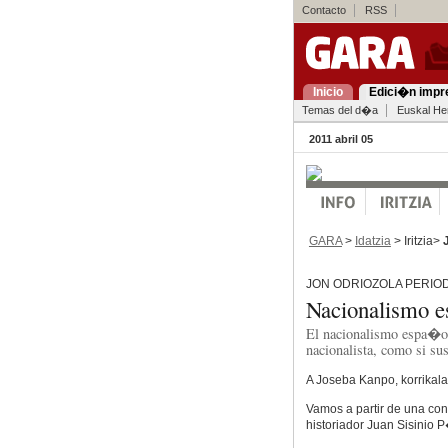
Contacto
RSS
Inicio
Edici�n impr
Temas del d�a
Euskal Her
2011 abril 05
GARA
>
Idatzia
> Iritzia>
JON ODRIOZOLA PERIOD
Nacionalismo 
El nacionalismo espa�ol 
nacionalista, como si su
A Joseba Kanpo, korrikala
Vamos a partir de una co
historiador Juan Sisinio