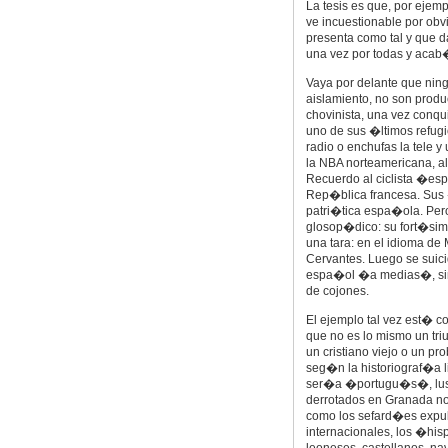
La tesis es que, por eje
ve incuestionable por obv
presenta como tal y que 
una vez por todas y aca
Vaya por delante que ning
aislamiento, no son produ
chovinista, una vez conqui
uno de sus �ltimos refugi
radio o enchufas la tele 
la NBA norteamericana, al
Recuerdo al ciclista �es
Rep�blica francesa. Sus �
patri�tica espa�ola. Pe
glosop�dico: su fort�si
una tara: en el idioma de
Cervantes. Luego se suici
espa�ol �a medias�, si
de cojones.
El ejemplo tal vez est� c
que no es lo mismo un tri
un cristiano viejo o un 
seg�n la historiograf�a li
ser�a �portugu�s�, lusit
derrotados en Granada n
como los sefard�es expuls
internacionales, los �his