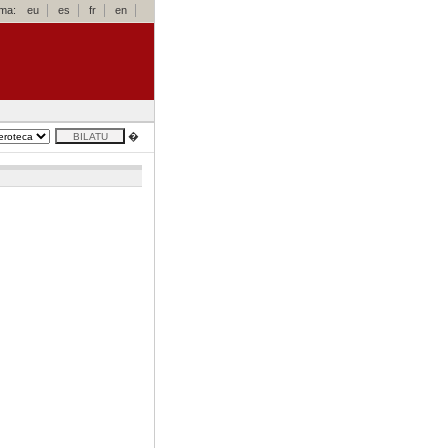
oma:
eu
es
fr
en
�