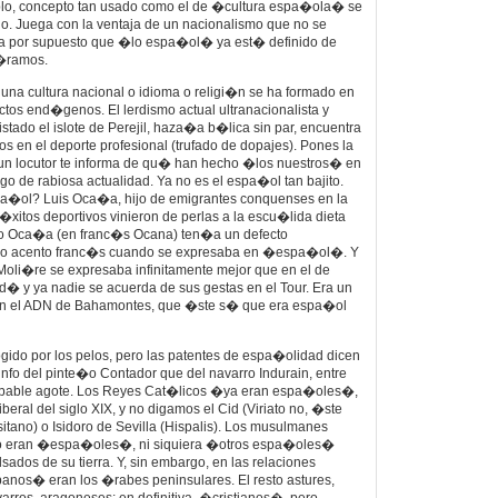
mplo, concepto tan usado como el de �cultura espa�ola� se
io. Juega con la ventaja de un nacionalismo que no se
da por supuesto que �lo espa�ol� ya est� definido de
b�ramos.
una cultura nacional o idioma o religi�n se ha formado en
ctos end�genos. El lerdismo actual ultranacionalista y
stado el islote de Perejil, haza�a b�lica sin par, encuentra
os en el deporte profesional (trufado de dopajes). Pones la
y un locutor te informa de qu� han hecho �los nuestros� en
go de rabiosa actualidad. Ya no es el espa�ol tan bajito.
pa�ol? Luis Oca�a, hijo de emigrantes conquenses en la
xitos deportivos vinieron de perlas a la escu�lida dieta
ro Oca�a (en franc�s Ocana) ten�a un defecto
mo acento franc�s cuando se expresaba en �espa�ol�. Y
 Moli�re se expresaba infinitamente mejor que en el de
d� y ya nadie se acuerda de sus gestas en el Tour. Era un
n el ADN de Bahamontes, que �ste s� que era espa�ol
ogido por los pelos, pero las patentes de espa�olidad dicen
unfo del pinte�o Contador que del navarro Indurain, entre
probable agote. Los Reyes Cat�licos �ya eran espa�oles�,
beral del siglo XIX, y no digamos el Cid (Viriato no, �ste
ano) o Isidoro de Sevilla (Hispalis). Los musulmanes
o eran �espa�oles�, ni siquiera �otros espa�oles�
ados de su tierra. Y, sin embargo, en las relaciones
panos� eran los �rabes peninsulares. El resto astures,