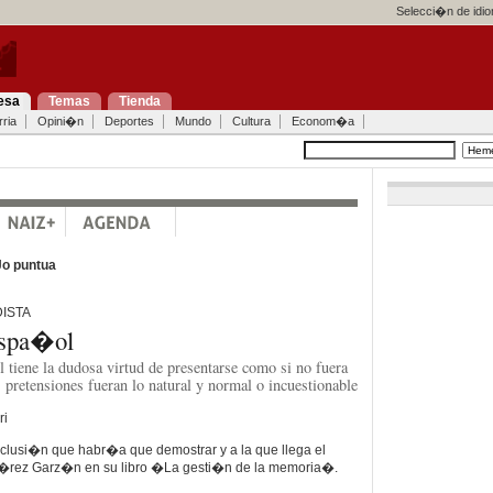
Selecci�n de idi
esa
Temas
Tienda
ria
Opini�n
Deportes
Mundo
Cultura
Econom�a
Jo puntua
ISTA
espa�ol
tiene la dudosa virtud de presentarse como si no fuera
s pretensiones fueran lo natural y normal o incuestionable
ri
nclusi�n que habr�a que demostrar y a la que llega el
 P�rez Garz�n en su libro �La gesti�n de la memoria�.