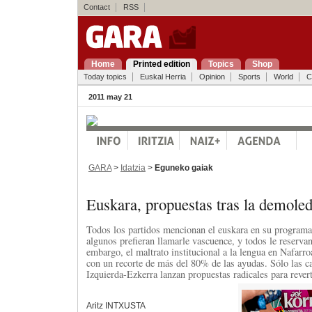
Contact
RSS
Home
Printed edition
Topics
Shop
Today topics
Euskal Herria
Opinion
Sports
World
C
2011 may 21
GARA
>
Idatzia
>
Eguneko gaiak
Euskara, propuestas tras la demole
Todos los partidos mencionan el euskara en su programa 
algunos prefieran llamarle vascuence, y todos le reserva
embargo, el maltrato institucional a la lengua en Nafarro
con un recorte de más del 80% de las ayudas. Sólo las ca
Izquierda-Ezkerra lanzan propuestas radicales para reverti
Aritz INTXUSTA