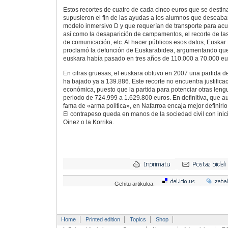
Estos recortes de cuatro de cada cinco euros que se desti
supusieron el fin de las ayudas a los alumnos que deseaba
modelo inmersivo D y que requerían de transporte para acud
así como la desaparición de campamentos, el recorte de l
de comunicación, etc. Al hacer públicos esos datos, Euskar
proclamó la defunción de Euskarabidea, argumentando que 
euskara había pasado en tres años de 110.000 a 70.000 eu
En cifras gruesas, el euskara obtuvo en 2007 una partida d
ha bajado ya a 139.886. Este recorte no encuentra justificaci
económica, puesto que la partida para potenciar otras len
periodo de 724.999 a 1.629.800 euros. En definitiva, que a
fama de «arma política», en Nafarroa encaja mejor definirlo
El contrapeso queda en manos de la sociedad civil con inic
Oinez o la Korrika.
Gehitu artikuloa:
Home
Printed edition
Topics
Shop