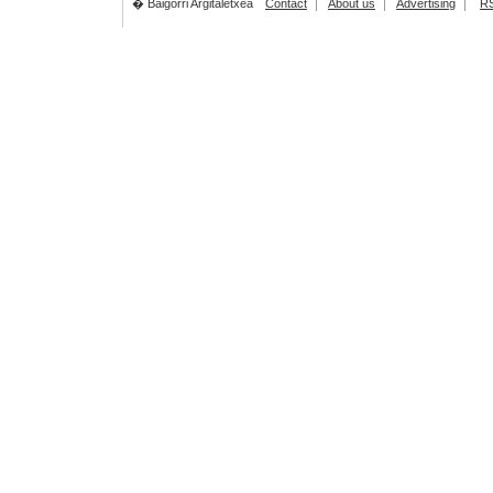
� Baigorri Argitaletxea
Contact
About us
Advertising
R