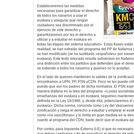
Estableceremos las medidas
necesarias para garantizar el derecho
de todos los navarros a usar el
euskara y asegurar que ningún
ciudadano sea discriminado por el
ejercicio de este derecho y
garantizaremos por ley el derecho a
utilizar y a estudiar en euskara en
todas las etapas del sistema educativo». Estas frases está
realidad, se han extraído del programa del PP de Nafarroa 
se han modificado (se ha sustituido «españoles» por navarr
euskara). Este texto retocado resulta subversivo en Nafarro
una distinción entre los partidos que defienden que el dere
se extiende a todos los navarros y quienes no lo aceptan.
En el lado de quienes mantienen la validez de la zonificació
encontramos a UPN, PP, PSN yCDN. Poco se les puede critic
puesto que son los padres de dicha normativa. El PSN exp
manera diáfana en la letra del programa: «Los/as socialista
enseñanzas del euskara y en euskara, seguimos mantenien
definida en la Ley 18/1986, y, desde ella, potenciaremos el
euskara». Dicha norma, conocida como Ley del Vascuence, 
zonificación y niega el derecho a estudiar y emplear el eus
como «no vascófonas» y lo limita en gran medida en la de
cuanto al programa del CDN, baste decir que el euskara ap
Por contra, para Izquierda-Ezkerra (I-E) sí que es necesario
que deban cambiarse a fin de garantizar el derecho de estu