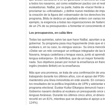
a todos los navarros, así como establecer pactos con el re
euskaldunas. NaBai, por su parte, habla de «hacer frente a
proclamar su «oficialidad», y define nueve medidas de impu
la creación de la figura del «observador de los derechos lin
programa, Bildu le dedica un apartado entero con varias ini
ejemplo, la exigencia a todas las organizaciones de Nafarr
de un 2% de su presupuesto» a fomentar el conocimiento d
Los presupuestos, en caída libre
Todas las quinielas, salvo las que hace NaBai, apuntan a 
gobernar. Su programa pasa muy fugazmente (más que el d
euskara o, en su caso, la «lengua vasca». Su única mención
«Debe ser un reto conseguir un enfoque integrador de las l
Navarra, lengua castellana y lengua vasca, junto al aprend
lengua extranjera». En definitiva, que de un mayor foment
nada. Sus objetivos pasan por incluir la enseñanza en franc
inglés (modelo British) en la enseñanza.
Más que una promesa, se trata de una confirmación de una p
trabajando durante los últimos años, con el apoyo del PSN
mantendrá una línea inmovilista en este asunto. En conse
los resultados de la política lingüística de UPN y adelantar
programa electoral. Euskar Kultur Elkargoa denunció hace
Gobierno navarro destina al euskara un presupuesto once 
lenguas foráneas. Durante los últimos cinco años, el diner
recortó en un 81%, mientras que se disparaba el apoyo a ing
124%).