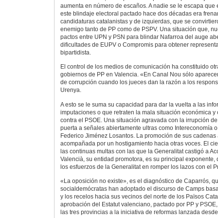
aumenta en número de escaños. A nadie se le escapa que e
este blindaje electoral pactado hace dos décadas era frenar
candidaturas catalanistas y de izquierdas, que se convirtie
enemigo tanto de PP como de PSPV. Una situación que, nu
pactos entre UPN y PSN para blindar Nafarroa del auge aber
dificultades de EUPV o Compromis para obtener represent
bipartidista.
El control de los medios de comunicación ha constituido ot
gobiernos de PP en Valencia. «En Canal Nou sólo aparecen
de corrupción cuando los jueces dan la razón a los respon
Urenya.
A esto se le suma su capacidad para dar la vuelta a las inf
imputaciones o que retraten la mala situación económica y 
contra el PSOE. Una situación agravada con la irrupción de 
puerta a señales abiertamente ultras como Intereconomía o 
Federico Jiménez Losantos. La promoción de sus cadenas 
acompañada por un hostigamiento hacia otras voces. El ci
las continuas multas con las que la Generalitat castigó a Acc
Valencià, su entidad promotora, es su principal exponente,
los esfuerzos de la Generalitat en romper los lazos con el Pr
«La oposición no existe», es el diagnóstico de Caparrós, q
socialdemócratas han adoptado el discurso de Camps basad
y los recelos hacia sus vecinos del norte de los Països Cat
aprobación del Estatut valenciano, pactado por PP y PSOE,
las tres provincias a la iniciativa de reformas lanzada desde 