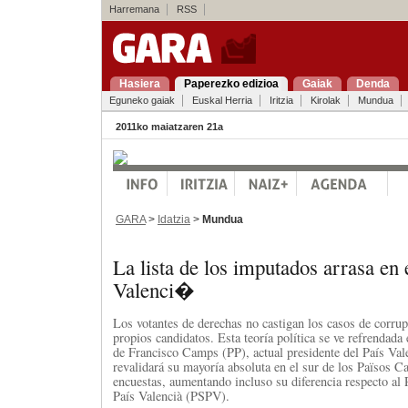
Harremana
RSS
Hasiera
Paperezko edizioa
Gaiak
Denda
Eguneko gaiak
Euskal Herria
Iritzia
Kirolak
Mundua
2011ko maiatzaren 21a
GARA
>
Idatzia
>
Mundua
La lista de los imputados arrasa en
Valenci�
Los votantes de derechas no castigan los casos de corrup
propios candidatos. Esta teoría política se ve refrendada
de Francisco Camps (PP), actual presidente del País Va
revalidará su mayoría absoluta en el sur de los Països Ca
encuestas, aumentando incluso su diferencia respecto al P
País Valencià (PSPV).