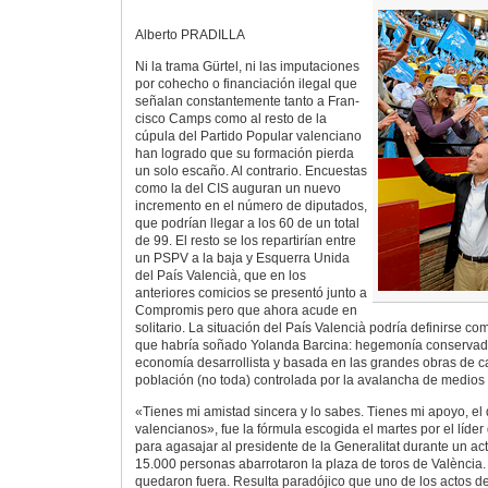
Alberto PRADILLA
Ni la trama Gürtel, ni las imputaciones
por cohecho o financiación ilegal que
señalan constantemente tanto a Fran-
cisco Camps como al resto de la
cúpula del Partido Popular valenciano
han logrado que su formación pierda
un solo escaño. Al contrario. Encuestas
como la del CIS auguran un nuevo
incremento en el número de diputados,
que podrían llegar a los 60 de un total
de 99. El resto se los repartirían entre
un PSPV a la baja y Esquerra Unida
del País Valencià, que en los
anteriores comicios se presentó junto a
Compromis pero que ahora acude en
solitario. La situación del País Valencià podría definirse com
que habría soñado Yolanda Barcina: hegemonía conservador
economía desarrollista y basada en las grandes obras de ca
población (no toda) controlada por la avalancha de medios
«Tienes mi amistad sincera y lo sabes. Tienes mi apoyo, el d
valencianos», fue la fórmula escogida el martes por el líder
para agasajar al presidente de la Generalitat durante un ac
15.000 personas abarrotaron la plaza de toros de València.
quedaron fuera. Resulta paradójico que uno de los actos