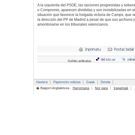
A la izquierda del PSOE, las opciones progresistas y sobe
o Compromis, aparecen divididas y son invisibilizadas en e
situación que favorece la holgada victoria de Camps, que s
la dirección del PP de Madrid a pesar de que sus archivos 
amontonarse en los tribunales valencianos.
Gehitu artikuloa:
Hasiera
Paperezko edizioa
Gaiak
Denda
� Baigorri Argitaletxea
Harremana
Nor gara
Iragarkiak