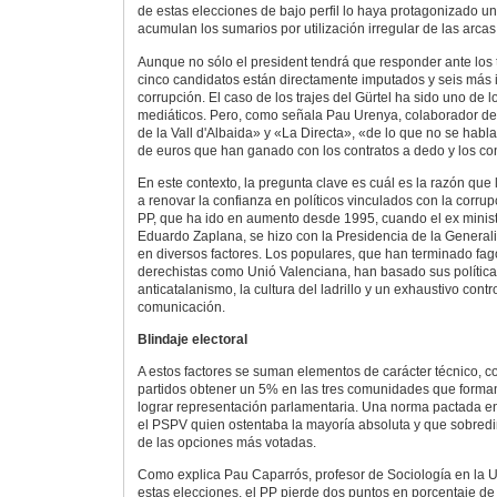
de estas elecciones de bajo perfil lo haya protagonizado un 
acumulan los sumarios por utilización irregular de las arcas
Aunque no sólo el president tendrá que responder ante los 
cinco candidatos están directamente imputados y seis más
corrupción. El caso de los trajes del Gürtel ha sido uno de
mediáticos. Pero, como señala Pau Urenya, colaborador d
de la Vall d'Albaida» y «La Directa», «de lo que no se habla
de euros que han ganado con los contratos a dedo y los 
En este contexto, la pregunta clave es cuál es la razón que
a renovar la confianza en políticos vinculados con la corru
PP, que ha ido en aumento desde 1995, cuando el ex minist
Eduardo Zaplana, se hizo con la Presidencia de la General
en diversos factores. Los populares, que han terminado fa
derechistas como Unió Valenciana, han basado sus polític
anticatalanismo, la cultura del ladrillo y un exhaustivo cont
comunicación.
Blindaje electoral
A estos factores se suman elementos de carácter técnico, co
partidos obtener un 5% en las tres comunidades que forman
lograr representación parlamentaria. Una norma pactada e
el PSPV quien ostentaba la mayoría absoluta y que sobred
de las opciones más votadas.
Como explica Pau Caparrós, profesor de Sociología en la Un
estas elecciones, el PP pierde dos puntos en porcentaje de