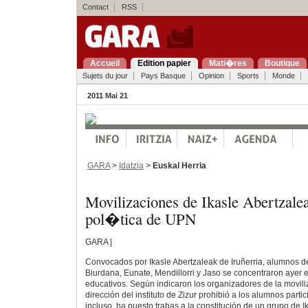
Contact
RSS
Accueil
Edition papier
Mati�res
Boutique
Sujets du jour
Pays Basque
Opinion
Sports
Monde
2011 Mai 21
GARA
>
Idatzia
>
Euskal Herria
Movilizaciones de Ikasle Abertzalea
pol�tica de UPN
GARA |
Convocados por Ikasle Abertzaleak de Iruñerria, alumnos de 
Biurdana, Eunate, Mendillorri y Jaso se concentraron ayer 
educativos. Según indicaron los organizadores de la moviliz
dirección del instituto de Zizur prohibió a los alumnos partic
incluso, ha puesto trabas a la constitución de un grupo de I