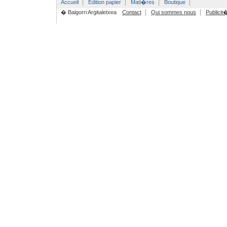
Accueil
Edition papier
Mati�res
Boutique
� Baigorri Argitaletxea
Contact
Qui sommes nous
Publicit