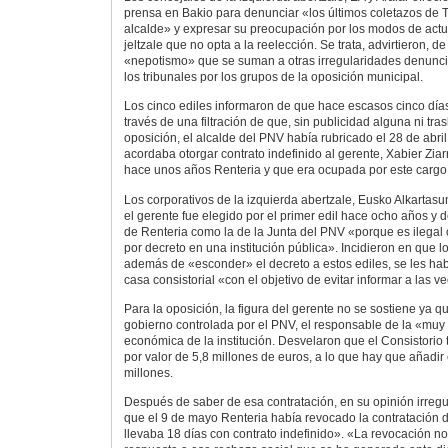
prensa en Bakio para denunciar «los últimos coletazos de
alcalde» y expresar su preocupación por los modos de actu
jeltzale que no opta a la reelección. Se trata, advirtieron, d
«nepotismo» que se suman a otras irregularidades denunc
los tribunales por los grupos de la oposición municipal.
Los cinco ediles informaron de que hace escasos cinco día
través de una filtración de que, sin publicidad alguna ni tra
oposición, el alcalde del PNV había rubricado el 28 de abri
acordaba otorgar contrato indefinido al gerente, Xabier Ziar
hace unos años Renteria y que era ocupada por este cargo 
Los corporativos de la izquierda abertzale, Eusko Alkartasu
el gerente fue elegido por el primer edil hace ocho años y d
de Renteria como la de la Junta del PNV «porque es ilegal 
por decreto en una institución pública». Incidieron en que l
además de «esconder» el decreto a estos ediles, se les hab
casa consistorial «con el objetivo de evitar informar a las v
Para la oposición, la figura del gerente no se sostiene ya que
gobierno controlada por el PNV, el responsable de la «muy
económica de la institución. Desvelaron que el Consistorio
por valor de 5,8 millones de euros, a lo que hay que añadir
millones.
Después de saber de esa contratación, en su opinión irregu
que el 9 de mayo Renteria había revocado la contratación 
llevaba 18 días con contrato indefinido». «La revocación 