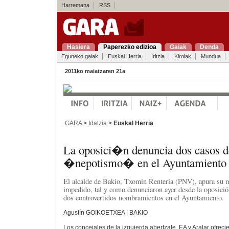
Harremana
RSS
Hasiera
Paperezko edizioa
Gaiak
Denda
Eguneko gaiak
Euskal Herria
Iritzia
Kirolak
Mundua
2011ko maiatzaren 21a
GARA
>
Idatzia
>
Euskal Herria
La oposici�n denuncia dos casos d
�nepotismo� en el Ayuntamiento 
El alcalde de Bakio, Txomin Renteria (PNV), apura su m
impedido, tal y como denunciaron ayer desde la oposici
dos controvertidos nombramientos en el Ayuntamiento.
Agustín GOIKOETXEA | BAKIO
Los concejales de la izquierda abertzale, EA y Aralar ofrec