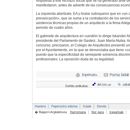
respuesta a ese rechazo social que se ha generado ante di
manifestaron, antes de advertir de las consecuencias econ
La izquierda abertzale, EA y Aralar subrayaron que es «un 
prevaricación», que se suma a la contratación de los servici
asistencia técnicas propias de un arquitecto a la firma Arki
periodo de cuatro años.
El gabinete de arquitectura en cuestión lo dirige Iskander At
presidente del Parlamento de Gasteiz, Juan María Atutxa. An
concurso, precisaron, el Colegio de Arquitectos presentó u
por el Ayuntamiento, en la que se denunciaba que tiene «car
puesto que la especificidad de semejante solvencia discr
profesionales. La oposición duda de su legalidad.
Gehitu artikuloa:
Hasiera
Paperezko edizioa
Gaiak
Denda
� Baigorri Argitaletxea
Harremana
Nor gara
Iragarkiak