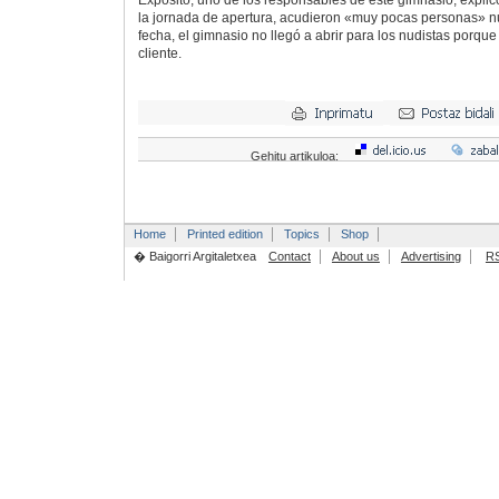
Expósito, uno de los responsables de este gimnasio, explic
la jornada de apertura, acudieron «muy pocas personas» n
fecha, el gimnasio no llegó a abrir para los nudistas porqu
cliente.
Gehitu artikuloa:
Home
Printed edition
Topics
Shop
� Baigorri Argitaletxea
Contact
About us
Advertising
R