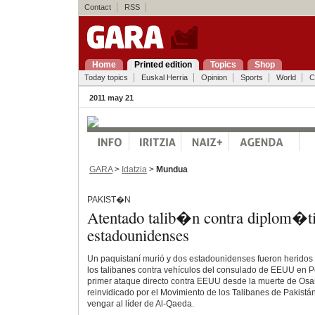
Contact
RSS
Home
Printed edition
Topics
Shop
Today topics
Euskal Herria
Opinion
Sports
World
C
2011 may 21
GARA
>
Idatzia
>
Mundua
PAKIST�N
Atentado talib�n contra diplom�t
estadounidenses
Un paquistaní murió y dos estadounidenses fueron heridos
los talibanes contra vehículos del consulado de EEUU en P
primer ataque directo contra EEUU desde la muerte de Osa
reinvidicado por el Movimiento de los Talibanes de Pakistá
vengar al líder de Al-Qaeda.