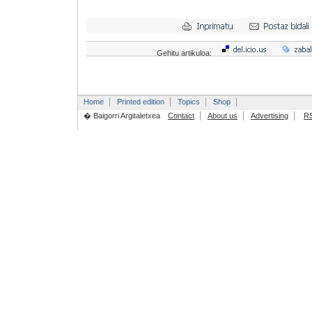
Gehitu artikuloa:
Home
Printed edition
Topics
Shop
� Baigorri Argitaletxea
Contact
About us
Advertising
R