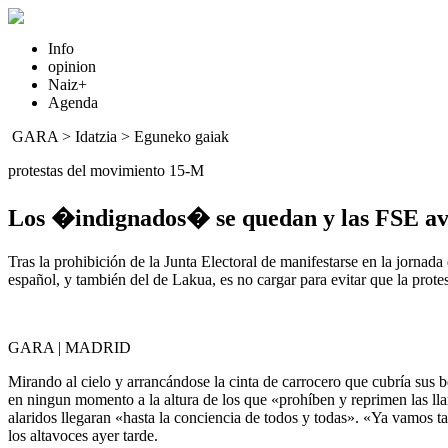
Info
opinion
Naiz+
Agenda
GARA
>
Idatzia
>
Eguneko gaiak
protestas del movimiento 15-M
Los �indignados� se quedan y las FSE av
Tras la prohibición de la Junta Electoral de manifestarse en la jornada
español, y también del de Lakua, es no cargar para evitar que la protes
GARA | MADRID
Mirando al cielo y arrancándose la cinta de carrocero que cubría sus b
en ningun momento a la altura de los que «prohíben y reprimen las llam
alaridos llegaran «hasta la conciencia de todos y todas». «Ya vamos t
los altavoces ayer tarde.