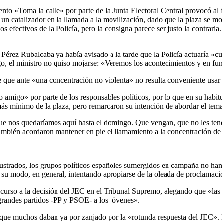
to «Toma la calle» por parte de la Junta Electoral Central provocó al 
 un catalizador en la llamada a la movilización, dado que la plaza se mo
s efectivos de la Policía, pero la consigna parece ser justo la contraria
 Pérez Rubalcaba ya había avisado a la tarde que la Policía actuaría «c
rgo, el ministro no quiso mojarse: «Veremos los acontecimientos y en fu
 que ante «una concentración no violenta» no resulta conveniente usar l
 amigo» por parte de los responsables políticos, por lo que en su habi
 mínimo de la plaza, pero remarcaron su intención de abordar el tema 
que nos quedaríamos aquí hasta el domingo. Que vengan, que no les ten
bién acordaron mantener en pie el llamamiento a la concentración de
rustrados, los grupos políticos españoles sumergidos en campaña no han
 su modo, en general, intentando apropiarse de la oleada de proclamaci
ecurso a la decisión del JEC en el Tribunal Supremo, alegando que «las 
 grandes partidos -PP y PSOE- a los jóvenes».
 que muchos daban ya por zanjado por la «rotunda respuesta del JEC». El