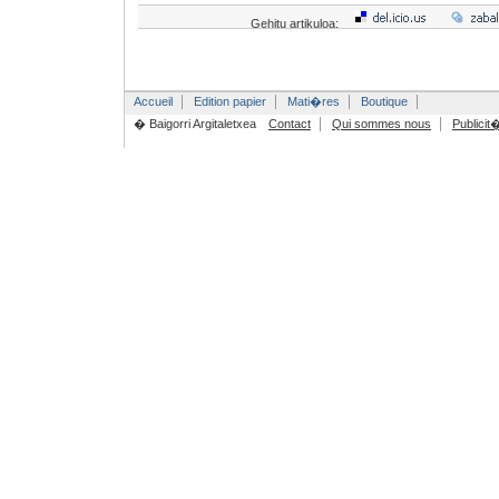
Gehitu artikuloa:
Accueil
Edition papier
Mati�res
Boutique
� Baigorri Argitaletxea
Contact
Qui sommes nous
Publicit