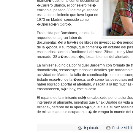
Blanco� que, junto con el documental
�Carrero Blanco, el consejero fiel�
emitido el pasado 30 de mayo, repasa
este acontecimiento que tuvo lugar en
1973 en Madrid, conocido como
�Operaci�n Ogro�.
Producida por Bocaboca, la serie ha
requerido una gran labor de
documentaci�n a trav�s de libros de investigaci�n perio
de la �poca, y su rodaje, que comenz� en octubre del pa
escenarios externos Donibane Lohizune, Ziburu, Irun y Mad
recreado, 38 a�os despu�s, los ambientes del atentado.
La miniserie, dirigida por Miguel Bardem y con formato de th
dramatizado, reconstruye todos los detalles que rodearon el
actividad en Madrid, la falta de coordinaci�n entre los cue
Estado espa�ol de la �poca, as� como las pesquisas poli
haber logrado abortar el atentado, y sacan a la luz muchas
ensombrecen, a�n hoy, este suceso.
El reparto de la miniserie est� encabezado por el actor J
interpreta al almirante, mientras que Unax Ugalde da vida a
Arriaga-, cerebro de la operaci�n, que fue a su vez asesi
de militares que se ocuparon as� de vengar la muerte del 