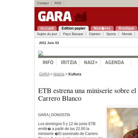
Contact
RSS
Accueil
Edition papier
Mati�res
Boutique
Sujets du jour
Pays Basque
Opinion
Sports
Monde
2011 Juin 03
GARA
>
Idatzia
>
Kultura
ETB estrena una miniserie sobre el
Carrero Blanco
GARA | DONOSTIA
Los domingos 5 y 12 de junio ETB
emitir� a partir de las 22.00 la
miniserie �El asesinato de Carrero