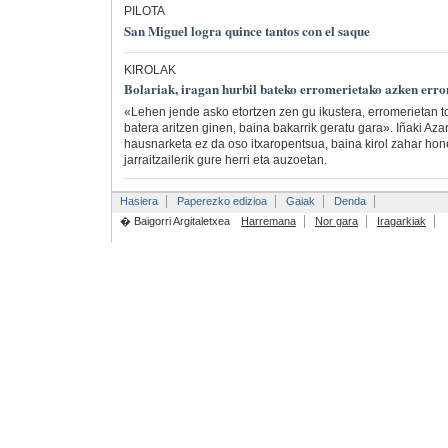
PILOTA
San Miguel logra quince tantos con el saque
KIROLAK
Bolariak, iragan hurbil bateko erromerietako azken err
«Lehen jende asko etortzen zen gu ikustera, erromerietan t
batera aritzen ginen, baina bakarrik geratu gara». Iñaki Aza
hausnarketa ez da oso itxaropentsua, baina kirol zahar hon
jarraitzailerik gure herri eta auzoetan.
Hasiera
Paperezko edizioa
Gaiak
Denda
� Baigorri Argitaletxea
Harremana
Nor gara
Iragarkiak