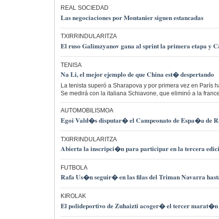
REAL SOCIEDAD
Las negociaciones por Montanier siguen estancadas
TXIRRINDULARITZA
El ruso Galimzyanov gana al sprint la primera etapa y C
TENISA
Na Li, el mejor ejemplo de que China est� despertando
La tenista superó a Sharapova y por primera vez en París ha
Se medirá con la italiana Schiavone, que eliminó a la france
AUTOMOBILISMOA
Egoi Vald�s disputar� el Campeonato de Espa�a de Ra
TXIRRINDULARITZA
Abierta la inscripci�n para participar en la tercera edic
FUTBOLA
Rafa Us�n seguir� en las filas del Triman Navarra hast
KIROLAK
El polideportivo de Zuhaizti acoger� el tercer marat�n 