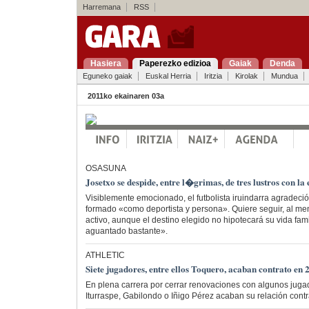
Harremana
RSS
Hasiera
Paperezko edizioa
Gaiak
Denda
Eguneko gaiak
Euskal Herria
Iritzia
Kirolak
Mundua
2011ko ekainaren 03a
OSASUNA
Josetxo se despide, entre l�grimas, de tres lustros con la 
Visiblemente emocionado, el futbolista iruindarra agradeció
formado «como deportista y persona». Quiere seguir, al m
activo, aunque el destino elegido no hipotecará su vida fam
aguantado bastante».
ATHLETIC
Siete jugadores, entre ellos Toquero, acaban contrato en 
En plena carrera por cerrar renovaciones con algunos jug
Iturraspe, Gabilondo o Iñigo Pérez acaban su relación cont