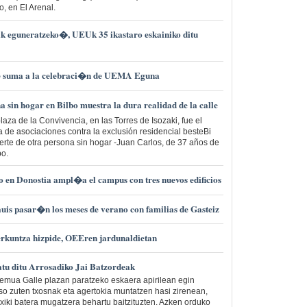
, en El Arenal.
k eguneratzeko�, UEUk 35 ikastaro eskainiko ditu
se suma a la celebraci�n de UEMA Eguna
 sin hogar en Bilbo muestra la dura realidad de la calle
aza de la Convivencia, en las Torres de Isozaki, fue el
 de asociaciones contra la exclusión residencial besteBi
erte de otra persona sin hogar -Juan Carlos, de 37 años de
bo.
 en Donostia ampl�a el campus con tres nuevos edificios
uis pasar�n los meses de verano con familias de Gasteiz
rkuntza hizpide, OEEren jardunaldietan
atu ditu Arrosadiko Jai Batzordeak
eremua Galle plazan paratzeko eskaera apirilean egin
so zuten txosnak eta agertokia muntatzen hasi zirenean,
txiki batera mugatzera behartu baitzituzten. Azken orduko