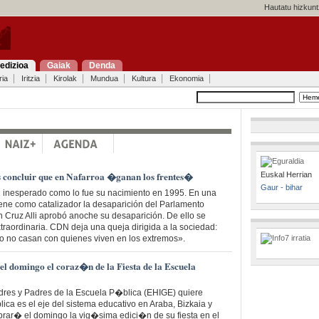
Hautatu hizkunt
edizioa
Gaiak
Denda
ria
Iritzia
Kirolak
Mundua
Kultura
Ekonomia
s concluir que en Nafarroa �ganan los frentes�
Euskal Herrian
Gaur - bihar
n inesperado como lo fue su nacimiento en 1995. En una
iene como catalizador la desaparición del Parlamento
n Cruz Alli aprobó anoche su desaparición. De ello se
aordinaria. CDN deja una queja dirigida a la sociedad:
o no casan con quienes viven en los extremos».
el domingo el coraz�n de la Fiesta de la Escuela
res y Padres de la Escuela P�blica (EHIGE) quiere
lica es el eje del sistema educativo en Araba, Bizkaia y
brar� el domingo la vig�sima edici�n de su fiesta en el