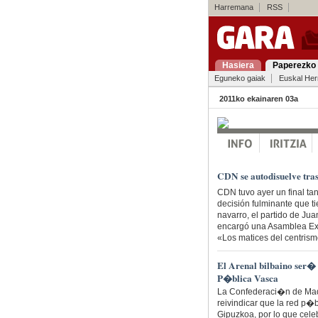
Harremana
RSS
Hasiera
Paperezko 
Eguneko gaiak
Euskal Her
2011ko ekainaren 03a
CDN se autodisuelve tra
CDN tuvo ayer un final ta
decisión fulminante que t
navarro, el partido de Jua
encargó una Asamblea Extr
«Los matices del centrism
El Arenal bilbaino ser� 
P�blica Vasca
La Confederaci�n de Mad
reivindicar que la red p�b
Gipuzkoa, por lo que cele