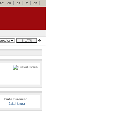
za:
eu
es
fr
en
�
Irratia zuzenean
Jaitsi lotura