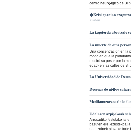
centro neur�lgico de Bilbo
�Krisi garaian ezagutza
aurten
La izquierda abertzale 
La muerte de otra persona
Una concentración en la pl
modo en que la plataforma
mostró su pesar por la mu
edad- en las calles de Bil
La Universidad de Deusto
Decenas de ni�os sahara
Medikuntzarenarloko ike
Udalaren azpijokoak sal
Arrosadiko festetako jai 
bazuten ere, ezustekoa ja
udaltzainek plazako tarte 