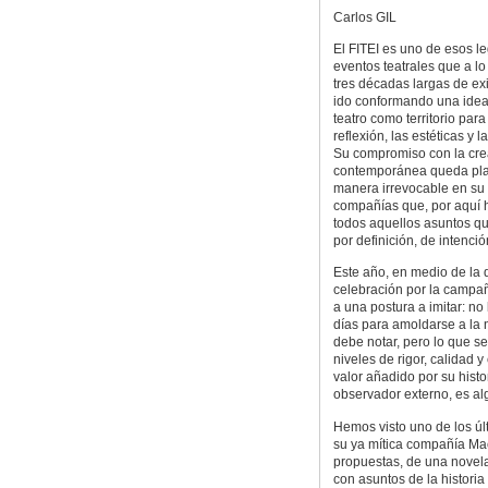
Carlos GIL
El FITEI es uno de esos l
eventos teatrales que a lo
tres décadas largas de ex
ido conformando una idea
teatro como territorio para
reflexión, las estéticas y 
Su compromiso con la cre
contemporánea queda pl
manera irrevocable en su 
compañías que, por aquí h
todos aquellos asuntos que
por definición, de intenci
Este año, en medio de la
celebración por la campañ
a una postura a imitar: no 
días para amoldarse a la n
debe notar, pero lo que s
niveles de rigor, calidad
valor añadido por su histo
observador externo, es al
Hemos visto uno de los últ
su ya mítica compañía Mac
propuestas, de una novel
con asuntos de la historia