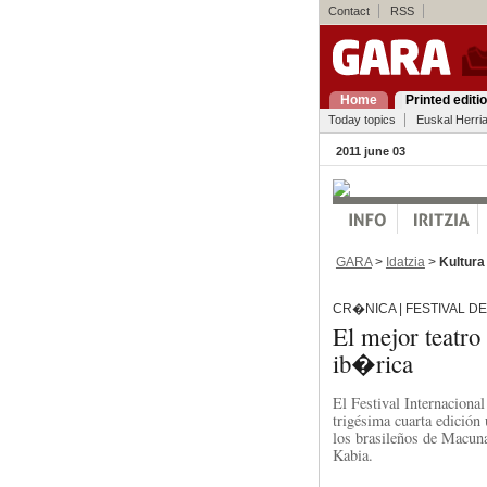
Contact
RSS
Home
Printed editi
Today topics
Euskal Herri
2011 june 03
GARA
>
Idatzia
>
Kultura
CR�NICA | FESTIVAL D
El mejor teatro
ib�rica
El Festival Internaciona
trigésima cuarta edición
los brasileños de Macun
Kabia.