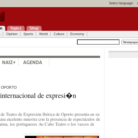
Select language:
on
Topics
Shop
a
Opinion
Sports
World
Culture
Economy
E OPORTO
 internacional de expresi�n
l de Teatro de Expresión Ibérica de Oporto presenta en su
 una excelente muestra con la presencia de espectáculos de
aíma, los portugueses Ao Cabo Teatro o los vascos de