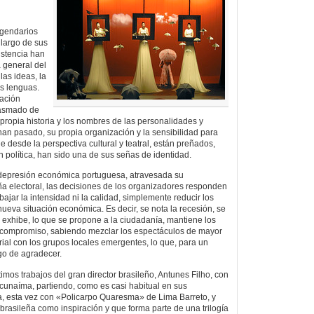
egendarios
 largo de sus
istencia han
 general del
 las ideas, la
las lenguas.
ación
asmado de
propia historia y los nombres de las personalidades y
an pasado, su propia organización y la sensibilidad para
 desde la perspectiva cultural y teatral, están preñados,
ón política, han sido una de sus señas de identidad.
 depresión económica portuguesa, atravesada su
a electoral, las decisiones de los organizadores responden
bajar la intensidad ni la calidad, simplemente reducir los
ueva situación económica. Es decir, se nota la recesión, se
e exhibe, lo que se propone a la ciudadanía, mantiene los
 y compromiso, sabiendo mezclar los espectáculos de mayor
rial con los grupos locales emergentes, lo que, para un
go de agradecer.
imos trabajos del gran director brasileño, Antunes Filho, con
unaíma, partiendo, como es casi habitual en sus
a, esta vez con «Policarpo Quaresma» de Lima Barreto, y
 brasileña como inspiración y que forma parte de una trilogía