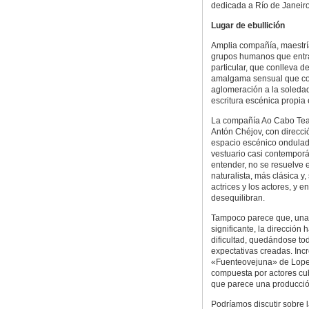
dedicada a Río de Janeiro
Lugar de ebullición
Amplia compañía, maestría
grupos humanos que entran
particular, que conlleva d
amalgama sensual que conv
aglomeración a la soledad
escritura escénica propia e
La compañía Ao Cabo Teat
Antón Chéjov, con direcc
espacio escénico ondulad
vestuario casi contempor
entender, no se resuelve 
naturalista, más clásica y
actrices y los actores, y
desequilibran.
Tampoco parece que, una 
significante, la dirección
dificultad, quedándose to
expectativas creadas. Incr
«Fuenteovejuna» de Lope 
compuesta por actores cub
que parece una producció
Podríamos discutir sobre 