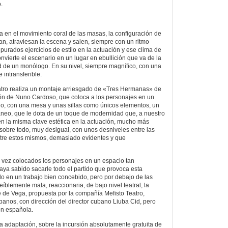
.
 en el movimiento coral de las masas, la configuración de
, atraviesan la escena y salen, siempre con un ritmo
epurados ejercicios de estilo en la actuación y ese clima de
ierte el escenario en un lugar en ebullición que va de la
 de un monólogo. En su nivel, siempre magnífico, con una
 intransferible.
ro realiza un montaje arriesgado de «Tres Hermanas» de
ión de Nuno Cardoso, que coloca a los personajes en un
o, con una mesa y unas sillas como únicos elementos, un
áneo, que le dota de un toque de modernidad que, a nuestro
en la misma clave estética en la actuación, mucho más
, sobre todo, muy desigual, con unos desniveles entre las
 entre estos mismos, demasiado evidentes y que
vez colocados los personajes en un espacio tan
 haya sabido sacarle todo el partido que provoca esta
do en un trabajo bien concebido, pero por debajo de las
eíblemente mala, reaccionaria, de bajo nivel teatral, la
de Vega, propuesta por la compañía Mefisto Teatro,
anos, con dirección del director cubano Liuba Cid, pero
n española.
la adaptación, sobre la incursión absolutamente gratuita de