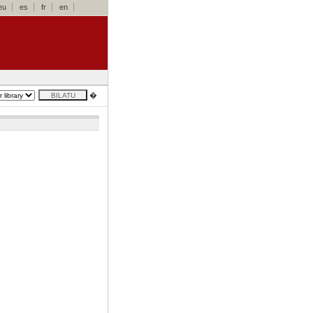
eu
es
fr
en
�