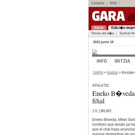
Contacto
RSS
Inicio
Edici�n impr
Temas del d�a
Euskal Her
2011 junio 10
GARA
>
Idatzia
> Kirolak
ATHLETIC
Eneko B�veda, 
filial
J.V. | BILBO
Eneko Bóveda, Mikel Santa
nombres que desde ya han 
que el club haya anunciado
supone despedirse de una