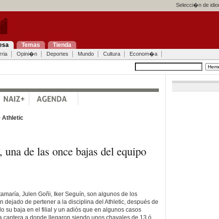
Selecci�n de idi
esa
Temas
Tienda
ria
Opini�n
Deportes
Mundo
Cultura
Econom�a
>
Athletic
una de las once bajas del equipo
maría, Julen Goñi, Iker Seguín, son algunos de los
dejado de pertener a la disciplina del Athletic, después de
 su baja en el filial y un adiós que en algunos casos
 cantera a donde llegaron siendo unos chavales de 13 ó