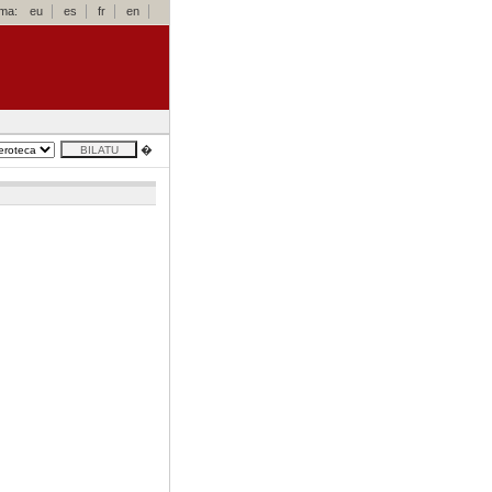
oma:
eu
es
fr
en
�