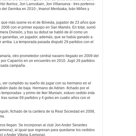
tzi Iturrioz, Jon Larruskain, Jon Villanueva - tres porteros-
o del Gernika en 2010-, Imanol Mentxaka, Iván Miñes y
 que más suene es el de Bóveda, jugador de 23 años que
de 2006 con el primer equipo en San Mamés. En total, sumó
imera División, y tras su debut se habló de él como un
 de garantías, un jugador, además, que se había ganado a
ar arriba. La temporada pasada disputó 29 partidos con el
maría, otro prometedor central navarro llegado en 2009 del
 por Caparrós en un encuentro en 2010. Jugó 26 partidos
 pasada campaña.
, ver cumplido su sueño de jugar con su hermano en el
ambién dado de baja. Hermano de Adrien -fichado por el
temporadas- y primo de Iker Muniain, estuvo cedido esta
tras sumar 69 partidos y 4 goles en cuatro años con el
Seguín, fichado de la cantera de la Real Sociedad en 2008,
ma.
tros llegan. Se incorporan al club Jon Ander Serantes
(Lemona), al igual que regresan para quedarse los cedidos
) y Ander Vitoria (Lemona).