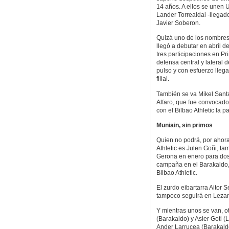
14 años. A ellos se unen Ur
Lander Torrealdai -llegad
Javier Soberon.
Quizá uno de los nombres
llegó a debutar en abril 
tres participaciones en Pr
defensa central y lateral
pulso y con esfuerzo lleg
filial.
También se va Mikel Santa
Alfaro, que fue convocado
con el Bilbao Athletic la
Muniain, sin primos
Quien no podrá, por ahora
Athletic es Julen Goñi, t
Gerona en enero para dos 
campaña en el Barakaldo, 
Bilbao Athletic.
El zurdo eibartarra Aitor 
tampoco seguirá en Leza
Y mientras unos se van, o
(Barakaldo) y Asier Goti 
Ander Larrucea (Barakaldo