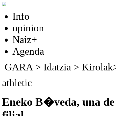
Info
opinion
Naiz+
Agenda
GARA
>
Idatzia
> Kirolak
athletic
Eneko B�veda, una de l
filial