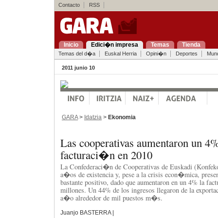
Contacto
RSS
Inicio
Edici�n impresa
Temas
Tienda
Temas del d�a
Euskal Herria
Opini�n
Deportes
Mun
2011 junio 10
GARA
>
Idatzia
>
Ekonomia
Las cooperativas aumentaron un 4%
facturaci�n en 2010
La Confederaci�n de Cooperativas de Euskadi (Konfek
a�os de existencia y, pese a la crisis econ�mica, pres
bastante positivo, dado que aumentaron en un 4% la fact
millones. Un 44% de los ingresos llegaron de la exporta
a�o alrededor de mil puestos m�s.
Juanjo BASTERRA |