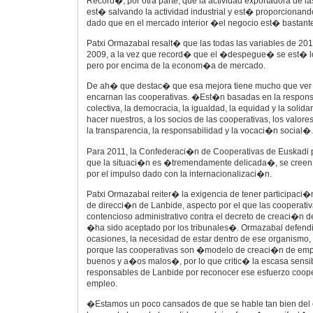
Record�, por otra parte, que la actividad exportadora de l
est� salvando la actividad industrial y est� proporcion
dado que en el mercado interior �el negocio est� bastant
Patxi Ormazabal resalt� que las todas las variables de 20
2009, a la vez que record� que el �despegue� se est� lo
pero por encima de la econom�a de mercado.
De ah� que destac� que esa mejora tiene mucho que ver 
encarnan las cooperativas. �Est�n basadas en la responsa
colectiva, la democracia, la igualdad, la equidad y la solida
hacer nuestros, a los socios de las cooperativas, los valore
la transparencia, la responsabilidad y la vocaci�n social�.
Para 2011, la Confederaci�n de Cooperativas de Euskadi 
que la situaci�n es �tremendamente delicada�, se cre
por el impulso dado con la internacionalizaci�n.
Patxi Ormazabal reiter� la exigencia de tener participaci
de direcci�n de Lanbide, aspecto por el que las cooperati
contencioso administrativo contra el decreto de creaci�n 
�ha sido aceptado por los tribunales�. Ormazabal defend
ocasiones, la necesidad de estar dentro de ese organismo, 
porque las cooperativas son �modelo de creaci�n de emp
buenos y a�os malos�, por lo que critic� la escasa sensib
responsables de Lanbide por reconocer ese esfuerzo coope
empleo.
�Estamos un poco cansados de que se hable tan bien del 