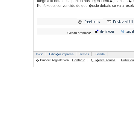
luego a la hora de la partida nos dejen fuera�, manifest� 
Konfekoop, convencido de que �este debate se va a resolv
Gehitu artikuloa:
Inicio
Edici�n impresa
Temas
Tienda
� Baigorri Argitaletxea
Contacto
Qui�nes somos
Publicid