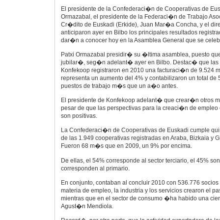
El presidente de la Confederaci�n de Cooperativas de Eus
Ormazabal, el presidente de la Federaci�n de Trabajo As
Cr�dito de Euskadi (Erkide), Juan Mar�a Concha, y el dir
anticiparon ayer en Bilbo los principales resultados regist
dar�n a conocer hoy en la Asamblea General que se celebr
Patxi Ormazabal presidir� su �ltima asamblea, puesto qu
jubilar�, seg�n adelant� ayer en Bilbo. Destac� que las 
Konfekoop registraron en 2010 una facturaci�n de 9.524 mi
representa un aumento del 4% y contabilizaron un total de 
puestos de trabajo m�s que un a�o antes.
El presidente de Konfekoop adelant� que crear�n otros mi
pesar de que las perspectivas para la creaci�n de emple
son positivas.
La Confederaci�n de Cooperativas de Euskadi cumple qu
de las 1.949 cooperativas registradas en Araba, Bizkaia y G
Fueron 68 m�s que en 2009, un 9% por encima.
De ellas, el 54% corresponde al sector terciario, el 45% son 
corresponden al primario.
En conjunto, contaban al concluir 2010 con 536.776 socios
materia de empleo, la industria y los servicios crearon el
mientras que en el sector de consumo �ha habido una ci
Agust�n Mendiola.