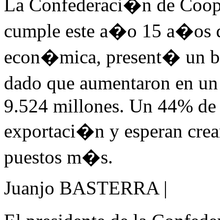
La Confederaci�n de Coope
cumple este a�o 15 a�os de 
econ�mica, present� un bal
dado que aumentaron en un 
9.524 millones. Un 44% de l
exportaci�n y esperan crea
puestos m�s.
Juanjo BASTERRA |