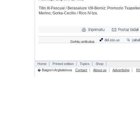
Titin III-Pascual / Berasaluze VIII-Beroiz; Promozio Txapelke
Merino; Gorka-Cecilio / Rico IV-Iza.
Gehitu artikuloa:
Home
Printed edition
Topics
Shop
� Baigorri Argitaletxea
Contact
About us
Advertising
R