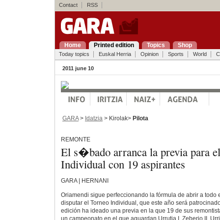
Contact
RSS
Home
Printed edition
Topics
Shop
Today topics
Euskal Herria
Opinion
Sports
World
C
2011 june 10
GARA
>
Idatzia
> Kirolak>
Pilota
REMONTE
El s�bado arranca la previa para 
Individual con 19 aspirantes
GARA | HERNANI
Oriamendi sigue perfeccionando la fórmula de abrir a todo e
disputar el Torneo Individual, que este año será patrocinado
edición ha ideado una previa en la que 19 de sus remontist
un campeonato en el que aguardan Urrutia I, Zeberio II, Urr