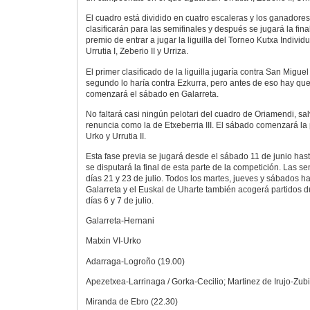
El cuadro está dividido en cuatro escaleras y los ganadore
clasificarán para las semifinales y después se jugará la fina
premio de entrar a jugar la liguilla del Torneo Kutxa Individu
Urrutia I, Zeberio II y Urriza.
El primer clasificado de la liguilla jugaría contra San Miguel
segundo lo haría contra Ezkurra, pero antes de eso hay que
comenzará el sábado en Galarreta.
No faltará casi ningún pelotari del cuadro de Oriamendi, sa
renuncia como la de Etxeberria III. El sábado comenzará la 
Urko y Urrutia II.
Esta fase previa se jugará desde el sábado 11 de junio hasta
se disputará la final de esta parte de la competición. Las se
días 21 y 23 de julio. Todos los martes, jueves y sábados ha
Galarreta y el Euskal de Uharte también acogerá partidos d
días 6 y 7 de julio.
Galarreta-Hernani
Matxin VI-Urko
Adarraga-Logroño (19.00)
Apezetxea-Larrinaga / Gorka-Cecilio; Martinez de Irujo-Zubieta
Miranda de Ebro (22.30)