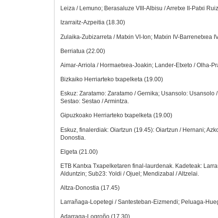
Leiza / Lemuno; Berasaluze VIII-Albisu / Arretxe II-Patxi Ruiz
Izarraitz-Azpeitia (18.30)
Zulaika-Zubizarreta / Matxin VI-Ion; Matxin IV-Barrenetxea I
Berriatua (22.00)
Aimar-Arriola / Hormaetxea-Joakin; Lander-Etxeto / Olha-Pr
Bizkaiko Herriarteko txapelketa (19.00)
Eskuz: Zaratamo: Zaratamo / Gernika; Usansolo: Usansolo 
Sestao: Sestao / Armintza.
Gipuzkoako Herriarteko txapelketa (19.00)
Eskuz, finalerdiak: Oiartzun (19.45): Oiartzun / Hernani; Azkoi
Donostia.
Elgeta (21.00)
ETB Kantxa Txapelketaren final-laurdenak. Kadeteak: Larraña
Alduntzin; Sub23: Yoldi / Ojuel; Mendizabal / Altzelai.
Altza-Donostia (17.45)
Larrañaga-Lopetegi / Santesteban-Eizmendi; Peluaga-Huegu
Adarraga-Logroño (17.30)