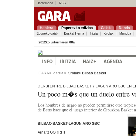
Harremana
RSS
Hasiera
Paperezko edizioa
Gaiak
Denda
Eguneko gaiak
Euskal Herria
Iritzia
Kirolak
Mundua
2012ko urtarrilaren 08a
GARA
>
Idatzia
> Kirolak>
Bilbao Basket
DERBI ENTRE BILBAO BASKET Y LAGUN ARO GBC EN E
Un poco m�s que un duelo entre v
Los hombres de negro no pueden permitirse otro tropiez
de Betts hace que el juego interior de Gipuzkoa Basket n
BILBAO BASKET-LAGUN ARO GBC
Arnaitz GORRITI