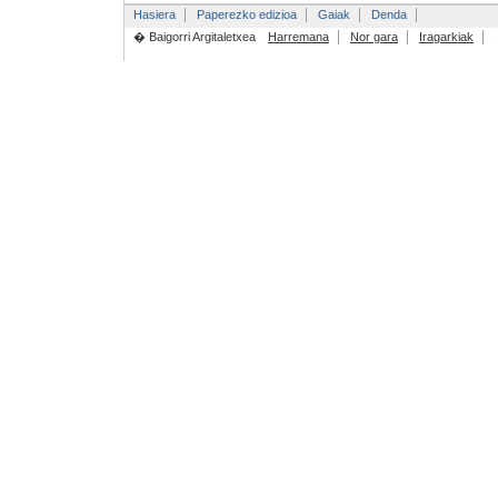
Hasiera
Paperezko edizioa
Gaiak
Denda
� Baigorri Argitaletxea
Harremana
Nor gara
Iragarkiak