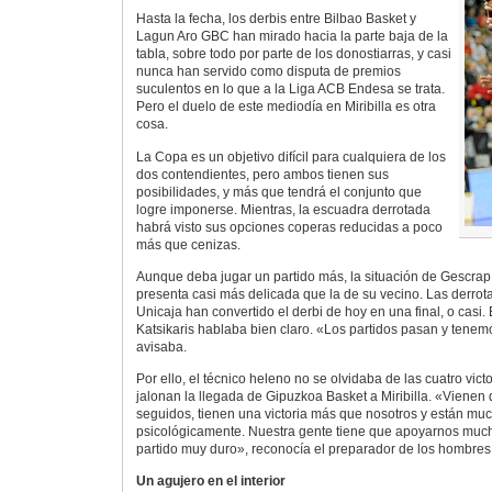
Hasta la fecha, los derbis entre Bilbao Basket y
Lagun Aro GBC han mirado hacia la parte baja de la
tabla, sobre todo por parte de los donostiarras, y casi
nunca han servido como disputa de premios
suculentos en lo que a la Liga ACB Endesa se trata.
Pero el duelo de este mediodía en Miribilla es otra
cosa.
La Copa es un objetivo difícil para cualquiera de los
dos contendientes, pero ambos tienen sus
posibilidades, y más que tendrá el conjunto que
logre imponerse. Mientras, la escuadra derrotada
habrá visto sus opciones coperas reducidas a poco
más que cenizas.
Aunque deba jugar un partido más, la situación de Gescrap
presenta casi más delicada que la de su vecino. Las derrot
Unicaja han convertido el derbi de hoy en una final, o casi. 
Katsikaris hablaba bien claro. «Los partidos pasan y tene
avisaba.
Por ello, el técnico heleno no se olvidaba de las cuatro vic
jalonan la llegada de Gipuzkoa Basket a Miribilla. «Vienen 
seguidos, tienen una victoria más que nosotros y están mu
psicológicamente. Nuestra gente tiene que apoyarnos much
partido muy duro», reconocía el preparador de los hombres
Un agujero en el interior