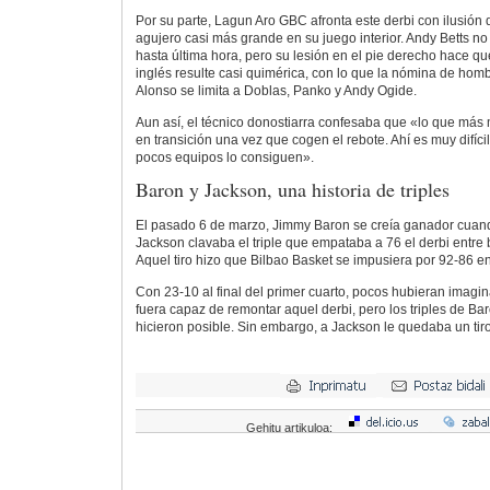
Por su parte, Lagun Aro GBC afronta este derbi con ilusión
agujero casi más grande en su juego interior. Andy Betts no
hasta última hora, pero su lesión en el pie derecho hace que
inglés resulte casi quimérica, con lo que la nómina de homb
Alonso se limita a Doblas, Panko y Andy Ogide.
Aun así, el técnico donostiarra confesaba que «lo que más
en transición una vez que cogen el rebote. Ahí es muy difíc
pocos equipos lo consiguen».
Baron y Jackson, una historia de triples
El pasado 6 de marzo, Jimmy Baron se creía ganador cuand
Jackson clavaba el triple que empataba a 76 el derbi entre 
Aquel tiro hizo que Bilbao Basket se impusiera por 92-86 en
Con 23-10 al final del primer cuarto, pocos hubieran ima
fuera capaz de remontar aquel derbi, pero los triples de B
hicieron posible. Sin embargo, a Jackson le quedaba un tiro
Gehitu artikuloa: