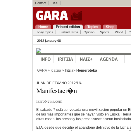
Contact
RSS
Home
Printed edition
Topics
Shop
Today topics
Euskal Herria
Opinion
Sports
World
C
2012 january 08
GARA
>
Idatzia
> Iritzia>
Hemeroteka
JUAN DE ETXANO 2012/1/4
Manifestaci�n
IzaroNews.com
El sábado 7 está convocada una movilización popular en B
de las más importantes que se hayan visto en Euskal Herria
otras cosas, los presos y las presas vascas sean trasladados/
ETA, desde que decidió el abandono definitivo de la lucha