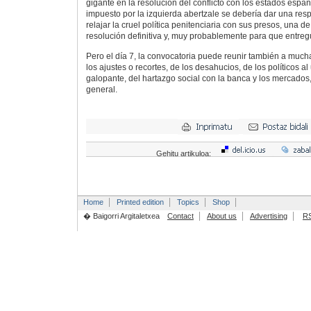
gigante en la resolución del conflicto con los estados españ
impuesto por la izquierda abertzale se debería dar una resp
relajar la cruel política penitenciaria con sus presos, una de
resolución definitiva y, muy probablemente para que entreg
Pero el día 7, la convocatoria puede reunir también a mucha
los ajustes o recortes, de los desahucios, de los políticos al
galopante, del hartazgo social con la banca y los mercados,
general.
Gehitu artikuloa:
Home
Printed edition
Topics
Shop
� Baigorri Argitaletxea
Contact
About us
Advertising
R