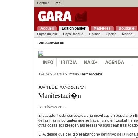
Contact
RSS
Accueil
Edition papier
Mati�res
Boutique
Sujets du jour
Pays Basque
Opinion
Sports
Monde
2012 Janvier 08
GARA
>
Idatzia
> Iritzia>
Hemeroteka
JUAN DE ETXANO 2012/1/4
Manifestaci�n
IzaroNews.com
El sábado 7 está convocada una movilización popular en B
de las más importantes que se hayan visto en Euskal Herria
otras cosas, los presos y las presas vascas sean trasladados/
ETA, desde que decidió el abandono definitivo de la lucha