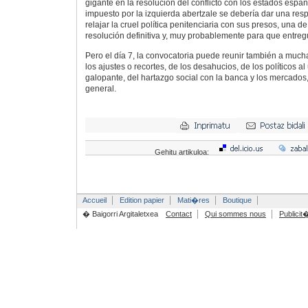
gigante en la resolución del conflicto con los estados españ
impuesto por la izquierda abertzale se debería dar una resp
relajar la cruel política penitenciaria con sus presos, una de
resolución definitiva y, muy probablemente para que entreg
Pero el día 7, la convocatoria puede reunir también a mucha
los ajustes o recortes, de los desahucios, de los políticos al
galopante, del hartazgo social con la banca y los mercados,
general.
Gehitu artikuloa:
Accueil
Edition papier
Mati�res
Boutique
� Baigorri Argitaletxea
Contact
Qui sommes nous
Publicit