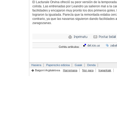
El Lacturale Orvina ofreció su peor versión de la temporad
colista. Las entrenadas por Leandro ya salieron mal a la
facilidades y encajaron muy pronto los dos primeros goles. 
lograron la igualada. Parecía que la remontada estaba cerca
contrario, ya que las navarras siguieron dando facilidades 
zaragozanas.
Gehitu artikuloa:
Hasiera
Paperezko edizioa
Gaiak
Denda
� Baigorri Argitaletxea
Harremana
Nor gara
Iragarkiak