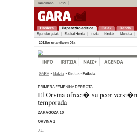
Harremana
RSS
Hasiera
Paperezko edizioa
Gaiak
Denda
Eguneko gaiak
Euskal Herria
Iritzia
Kirolak
Mundua
2012ko urtarrilaren 08a
GARA
>
Idatzia
> Kirolak>
Futbola
PRIMERA FEMENINA DERROTA
El Orvina ofreci� su peor versi�n
temporada
ZARAGOZA 10
ORVINA 2
J.L.