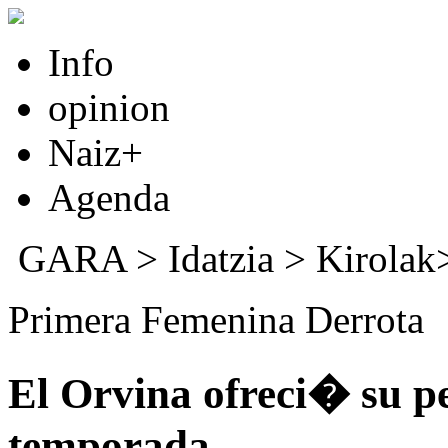
Info
opinion
Naiz+
Agenda
GARA
>
Idatzia
> Kirola
Primera Femenina Derrota
El Orvina ofreci� su p
temporada