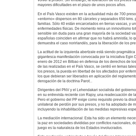
volver a prisión. Sin embargo, la liberación de los presos 
mayores dificultades en el plazo de unos pocos años.
En el País Vasco existen en la actualidad más de 700 pres
«entorno» dispersos en 80 cárceles y separados 650 kms. 
familias. Sólo 40 están encarcelados en tierras vascas, y 
enfermedades físicas. De momento reina un inmovilismo tota
sensible sin duda para una gran mayoría de la sociedad vas
españolas coinciden en afirmar que no habrá amnistía; lo q
demuestra el caso norirlandés, para la liberación de los pre
La actitud de la izquierda abertzale está siendo pragmática 
gigantesca manifestación convocada por la iniciativa Egin
enero de 2012 en Bilbao en defensa de los derechos de los
de las realizadas en el País Vasco, se centró en temas tal
los presos, la puesta en libertad de los afectados por enfer
los que debieran ser liberados en aplicación del reglamento
derogación de la doctrina Parot...
Dirigentes del PNV y el Lehendakari socialista del gobiern
en su entrevista reciente con Rajoy, una readecuación de la 
Pero el gobierno del PP exige como requisito previo la disol
unilateral de perdón por sus presos, y no ha adoptado de
incluyendo la inhabilitación de las medidas represivas espe
La mediación internacional: Esta ha sido un elemento neces
la paz en sociedades divididas por conflictos nacionales, 
juego es la naturaleza de los Estados involucrados.