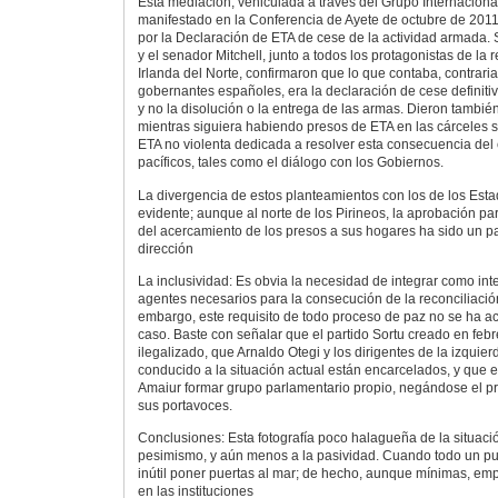
Esta mediación, vehiculada a través del Grupo Internaciona
manifestado en la Conferencia de Ayete de octubre de 2011
por la Declaración de ETA de cese de la actividad armada. 
y el senador Mitchell, junto a todos los protagonistas de la r
Irlanda del Norte, confirmaron que lo que contaba, contrari
gobernantes españoles, era la declaración de cese definitiv
y no la disolución o la entrega de las armas. Dieron tambi
mientras siguiera habiendo presos de ETA en las cárceles s
ETA no violenta dedicada a resolver esta consecuencia del 
pacíficos, tales como el diálogo con los Gobiernos.
La divergencia de estos planteamientos con los de los Esta
evidente; aunque al norte de los Pirineos, la aprobación par
del acercamiento de los presos a sus hogares ha sido un 
dirección
La inclusividad: Es obvia la necesidad de integrar como inte
agentes necesarios para la consecución de la reconciliación
embargo, este requisito de todo proceso de paz no se ha a
caso. Baste con señalar que el partido Sortu creado en feb
ilegalizado, que Arnaldo Otegi y los dirigentes de la izquie
conducido a la situación actual están encarcelados, y que e
Amaiur formar grupo parlamentario propio, negándose el pre
sus portavoces.
Conclusiones: Esta fotografía poco halagueña de la situació
pesimismo, y aún menos a la pasividad. Cuando todo un p
inútil poner puertas al mar; de hecho, aunque mínimas, em
en las instituciones