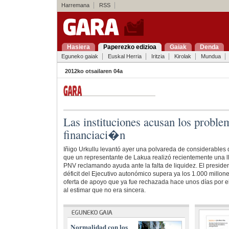
Harremana
RSS
Hasiera
Paperezko edizioa
Gaiak
Denda
Eguneko gaiak
Euskal Herria
Iritzia
Kirolak
Mundua
2012ko otsailaren 04a
Las instituciones acusan los proble
financiaci�n
Iñigo Urkullu levantó ayer una polvareda de considerables
que un representante de Lakua realizó recientemente una
PNV reclamando ayuda ante la falta de liquidez. El president
déficit del Ejecutivo autonómico supera ya los 1.000 millone
oferta de apoyo que ya fue rechazada hace unos días por e
al estimar que no era sincera.
Normalidad con los