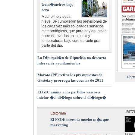
term�metros bajo
cero
Mucho frío y poca
nieve. Se cumplieron las previsiones de
los cada vez más solicitados servicios
meteorológicos, que para hoy anuncian
nuevas nevadas en la costa y
temperaturas bajo cero durante gran
parte del día.
La Diputaci�n de Gipuzkoa no descarta
intervenir ayuntamientos
Maroto (PP) retira los presupuestos de
Port
Gasteiz y prorroga las cuentas de 2011
El GIC anima a los partidos vascos a
iniciar �el di�logo sobre el di�logo�
Editoriala
El PSOE necesita mucho m�s que
marketing
Tasio