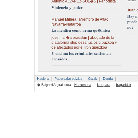
Antonio ALVAREZ-SOL�S | Periodista
Violencia y poder
Juanjo
Hay m
Manuel Millera | Miembro de Attac
puede
Navarra-Nafarroa
no?
La mentira como arma qu�mica
jose mar�a erauskin | abogado de la
plataforma stop desahucios gipuzkoa y
de afectados por el irph gipuzkoa
Y encima los criminales se sienten
acosados...
Hasiera
Paperezko edizioa
Gaiak
Denda
� Baigorri Argitaletxea
Harremana
Nor gara
Iragarkiak