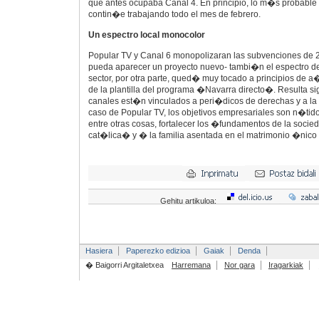
que antes ocupaba Canal 4. En principio, lo m�s probable 
contin�e trabajando todo el mes de febrero.
Un espectro local monocolor
Popular TV y Canal 6 monopolizaran las subvenciones de 2
pueda aparecer un proyecto nuevo- tambi�n el espectro de 
sector, por otra parte, qued� muy tocado a principios de 
de la plantilla del programa �Navarra directo�. Resulta si
canales est�n vinculados a peri�dicos de derechas y a la i
caso de Popular TV, los objetivos empresariales son n�tido
entre otras cosas, fortalecer los �fundamentos de la socie
cat�lica� y � la familia asentada en el matrimonio �nico 
Gehitu artikuloa:
Hasiera
Paperezko edizioa
Gaiak
Denda
� Baigorri Argitaletxea
Harremana
Nor gara
Iragarkiak