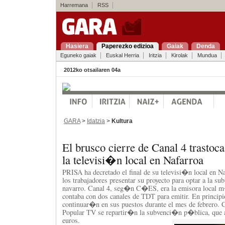
Harremana
RSS
Hasiera
Paperezko edizioa
Gaiak
Denda
Eguneko gaiak
Euskal Herria
Iritzia
Kirolak
Mundua
2012ko otsailaren 04a
GARA
>
Idatzia
>
Kultura
El brusco cierre de Canal 4 trastoc
la televisi�n local en Nafarroa
PRISA ha decretado el final de su televisi�n local en Na
los trabajadores presentar su proyecto para optar a la s
navarro. Canal 4, seg�n C�ES, era la emisora local m
contaba con dos canales de TDT para emitir. En principio
continuar�n en sus puestos durante el mes de febrero. C
Popular TV se repartir�n la subvenci�n p�blica, que a
euros.