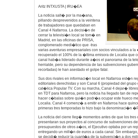
Aritz INTXUSTA | IRU�EA
La noticia salt� por la ma�ana,
pillando desprevenidos a la veintena
de trabajadores que quedaban en
Canal 4 Nafarroa. La decisi�n de
cerrar la televisi�n local se tom� en
Madrid, en las oficinas de PRISA,
conglomerado medi�tico que -tras
varias aventuras empresariales con socios vinculados a l
recuperado el 100% de la �ltima emisora de Localia que c
canal hab�a liderado durante a�os el panorama de la tele
herrialde, pero su dependencia de las subvenciones gube
recortadas) le han asestado el golpe fatal.
Sus dos rivales en informaci�n local en Nafarroa est�n r
editoriales derechistas y son Canal 6 (propiedad del grupo 
cat�lica Popular TV. Con su marcha, Canal 4 dejar� libre
en TDT para Nafarroa, pero la noticia ha llegado tan de rep
hacer c�balas sobre qui�n podr�a ocupar este hueco med
Localia. Canal 4 comenz� a emitir en Nafarroa hace quin
primeras tres temporadas lo hizo bajo la denominaci�n 
La noticia del cierre lleg� momentos antes de que los tres 
presentaran sus proyectos al concurso de subvenciones del
presupuestos de otros a�os, el Ejecutivo optaba por un re
entregando un mill�n de euros a cada canal. Sin embargo, 
se decidi� reducir la cuant�a de la subvenci�n a dos mill