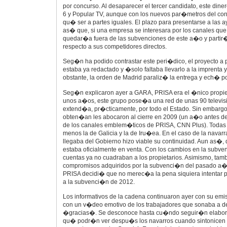
por concurso. Al desaparecer el tercer candidato, este dine
6 y Popular TV, aunque con los nuevos par�metros del conc
qu� ser a partes iguales. El plazo para presentarse a las 
as� que, si una empresa se interesara por los canales que 
quedar�a fuera de las subvenciones de este a�o y partir
respecto a sus competidores directos.
Seg�n ha podido contrastar este peri�dico, el proyecto a 
estaba ya redactado y �solo faltaba llevarlo a la imprenta 
obstante, la orden de Madrid paraliz� la entrega y ech� por 
Seg�n explicaron ayer a GARA, PRISA era el �nico propiet
unos a�os, este grupo pose�a una red de unas 90 televis
extend�a, pr�cticamente, por todo el Estado. Sin embargo
obten�an les abocaron al cierre en 2009 (un a�o antes de
de los canales emblem�ticos de PRISA, CNN Plus). Todas 
menos la de Galicia y la de Iru�ea. En el caso de la navarr
llegaba del Gobierno hizo viable su continuidad. Aun as�,
estaba oficialmente en venta. Con los cambios en la subve
cuentas ya no cuadraban a los propietarios. Asimismo, tam
compromisos adquiridos por la subvenci�n del pasado a�
PRISA decidi� que no merec�a la pena siquiera intentar p
a la subvenci�n de 2012.
Los informativos de la cadena continuaron ayer con su em
con un v�deo emotivo de los trabajadores que sonaba a d
�gracias�. Se desconoce hasta cu�ndo seguir�n elabor
qu� podr�n ver despu�s los navarros cuando sintonicen su