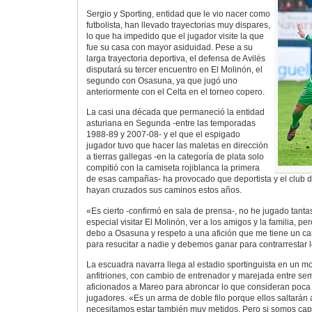
Sergio y Sporting, entidad que le vio nacer como
futbolista, han llevado trayectorias muy dispares,
lo que ha impedido que el jugador visite la que
fue su casa con mayor asiduidad. Pese a su
larga trayectoria deportiva, el defensa de Avilés
disputará su tercer encuentro en El Molinón, el
segundo con Osasuna, ya que jugó uno
anteriormente con el Celta en el torneo copero.
La casi una década que permaneció la entidad
asturiana en Segunda -entre las temporadas
1988-89 y 2007-08- y el que el espigado
jugador tuvo que hacer las maletas en dirección
a tierras gallegas -en la categoría de plata solo
compitió con la camiseta rojiblanca la primera
de esas campañas- ha provocado que deportista y el club
hayan cruzados sus caminos estos años.
«Es cierto -confirmó en sala de prensa-, no he jugado tantas
especial visitar El Molinón, ver a los amigos y la familia, 
debo a Osasuna y respeto a una afición que me tiene un ca
para resucitar a nadie y debemos ganar para contrarrestar l
La escuadra navarra llega al estadio sportinguista en un m
anfitriones, con cambio de entrenador y marejada entre sem
aficionados a Mareo para abroncar lo que consideran poca 
jugadores. «Es un arma de doble filo porque ellos saltarán
necesitamos estar también muy metidos. Pero si somos cap