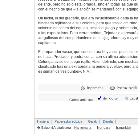
delante, pero no solo esta jornada, sino en todas las que
con el hecho de que «la afición se mantendrá con el equipo
Un factor, el del graderío, que era incuestionable dada la ha
hinchada rojiblanca a sus colores, pero que tras lo ocurri
volverse en contra del equipo local si el juego y, sobre todo
a las expectativas. Para cerrar heridas, Tejada se apresuró
«orgulloso» del comportamiento de los jugadores «y muy e
capitanes».
El preparador vasco, que concentrará hoy a sus pupilos d
no hacía Preciado- y podrá contar con su última adquisición
Colunga, avisó del juego rojillo, «bien definido, con muchas
clasificado tras una extraordinaria primera vuelta», pero an
es sumar los tres puntos». N.M.
Gehitu artikuloa:
Hasiera
Paperezko edizioa
Gaiak
Denda
� Baigorri Argitaletxea
Harremana
Nor gara
Iragarkiak