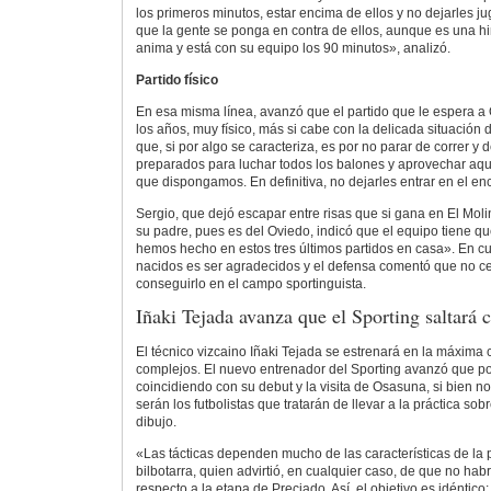
los primeros minutos, estar encima de ellos y no dejarles ju
que la gente se ponga en contra de ellos, aunque es una h
anima y está con su equipo los 90 minutos», analizó.
Partido físico
En esa misma línea, avanzó que el partido que le espera 
los años, muy físico, más si cabe con la delicada situación d
que, si por algo se caracteriza, es por no parar de correr y 
preparados para luchar todos los balones y aprovechar aq
que dispongamos. En definitiva, no dejarles entrar en el en
Sergio, que dejó escapar entre risas que si gana en El Moli
su padre, pues es del Oviedo, indicó que el equipo tiene qu
hemos hecho en estos tres últimos partidos en casa». En cu
nacidos es ser agradecidos y el defensa comentó que no ce
conseguirlo en el campo sportinguista.
Iñaki Tejada avanza que el Sporting saltará 
El técnico vizcaino Iñaki Tejada se estrenará en la máxima c
complejos. El nuevo entrenador del Sporting avanzó que po
coincidiendo con su debut y la visita de Osasuna, si bien n
serán los futbolistas que tratarán de llevar a la práctica sob
dibujo.
«Las tácticas dependen mucho de las características de la p
bilbotarra, quien advirtió, en cualquier caso, de que no ha
respecto a la etapa de Preciado. Así, el objetivo es idéntico: