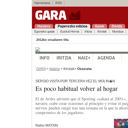
Harremana
RSS
Hasiera
Paperezko edizioa
Gaiak
Denda
Eguneko gaiak
Euskal Herria
Iritzia
Kirolak
Mundua
2012ko otsailaren 04a
GARA
>
Idatzia
> Kirolak>
Osasuna
SERGIO VISITA POR TERCERA VEZ EL MOLIN�N
Es poco habitual volver al hogar
El de Avilés advierte que el Sporting «saltará al 200%», 
navarra «sabe crear ocasiones al principio y evitar el jue
nervios pueden surgir tras una semana en la que la afició
compromiso de los jugadores.
Natxo MATXIN