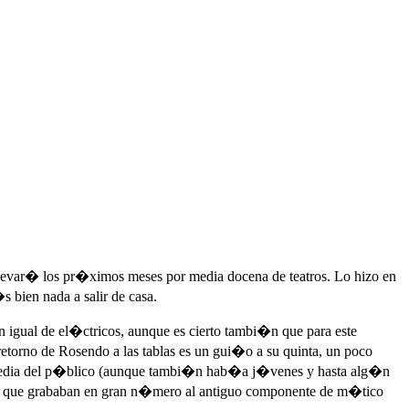
llevar� los pr�ximos meses por media docena de teatros. Lo hizo en
 bien nada a salir de casa.
n igual de el�ctricos, aunque es cierto tambi�n que para este
etorno de Rosendo a las tablas es un gui�o a su quinta, un poco
dad media del p�blico (aunque tambi�n hab�a j�venes y hasta alg�n
i�n que grababan en gran n�mero al antiguo componente de m�tico