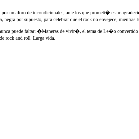
n aforo de incondicionales, ante los que prometi� estar agradecido y
, negra por supuesto, para celebrar que el rock no envejece, mientras l
nunca puede faltar: �Maneras de vivir�, el tema de Le�o convertido e
de rock and roll. Larga vida.