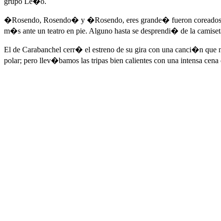
grupo Le�o.
�Rosendo, Rosendo� y �Rosendo, eres grande� fueron coreados por u
m�s ante un teatro en pie. Alguno hasta se desprendi� de la camiseta
El de Carabanchel cerr� el estreno de su gira con una canci�n que 
polar; pero llev�bamos las tripas bien calientes con una intensa cena 