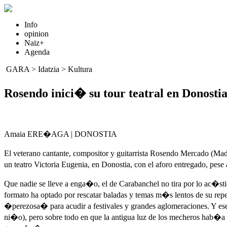
Info
opinion
Naiz+
Agenda
GARA
>
Idatzia
>
Kultura
Rosendo inici� su tour teatral en Donosti
Amaia ERE�AGA | DONOSTIA
El veterano cantante, compositor y guitarrista Rosendo Mercado (Ma
un teatro Victoria Eugenia, en Donostia, con el aforo entregado, pes
Que nadie se lleve a enga�o, el de Carabanchel no tira por lo ac�sti
formato ha optado por rescatar baladas y temas m�s lentos de su rep
�perezosa� para acudir a festivales y grandes aglomeraciones. Y es
ni�o), pero sobre todo en que la antigua luz de los mecheros hab�