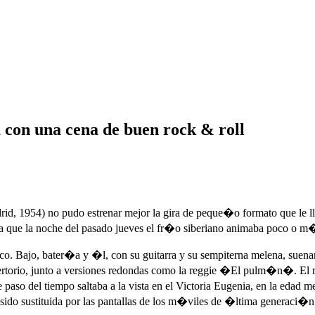
a con una cena de buen rock & roll
drid, 1954) no pudo estrenar mejor la gira de peque�o formato que le 
e a que la noche del pasado jueves el fr�o siberiano animaba poco o m�s
co. Bajo, bater�a y �l, con su guitarra y su sempiterna melena, suena
ertorio, junto a versiones redondas como la reggie �El pulm�n�. El r
e paso del tiempo saltaba a la vista en el Victoria Eugenia, en la e
a sido sustituida por las pantallas de los m�viles de �ltima generac