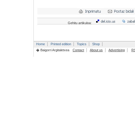
Gehitu artikuloa:
Home
Printed edition
Topics
Shop
� Baigorri Argitaletxea
Contact
About us
Advertising
R