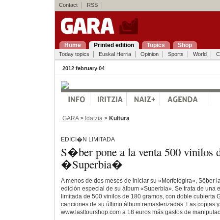
Contact
RSS
Home
Printed edition
Topics
Shop
Today topics
Euskal Herria
Opinion
Sports
World
C
2012 february 04
GARA
>
Idatzia
>
Kultura
EDICI�N LIMITADA
S�ber pone a la venta 500 vinilos 
�Superbia�
A menos de dos meses de iniciar su «Morfologira», Sôber 
edición especial de su álbum «Superbia». Se trata de una 
limitada de 500 vinilos de 180 gramos, con doble cubierta G
canciones de su último álbum remasterizadas. Las copias y
www.lasttourshop.com a 18 euros más gastos de manipulaci