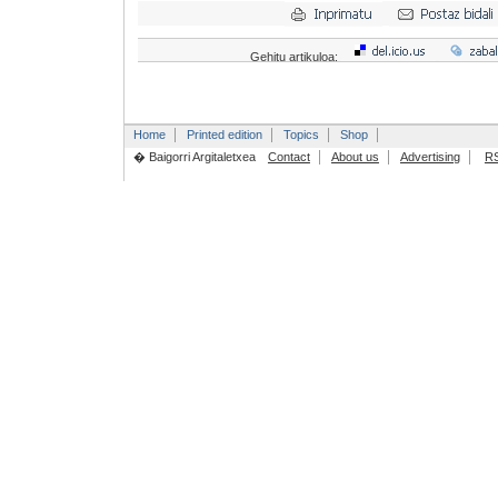
Gehitu artikuloa:
Home
Printed edition
Topics
Shop
� Baigorri Argitaletxea
Contact
About us
Advertising
R