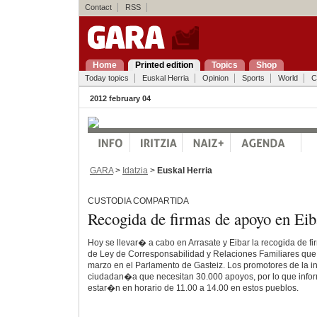
Contact
RSS
Home
Printed edition
Topics
Shop
Today topics
Euskal Herria
Opinion
Sports
World
C
2012 february 04
GARA
>
Idatzia
>
Euskal Herria
CUSTODIA COMPARTIDA
Recogida de firmas de apoyo en Eib
Hoy se llevar� a cabo en Arrasate y Eibar la recogida de f
de Ley de Corresponsabilidad y Relaciones Familiares que 
marzo en el Parlamento de Gasteiz. Los promotores de la in
ciudadan�a que necesitan 30.000 apoyos, por lo que infor
estar�n en horario de 11.00 a 14.00 en estos pueblos.