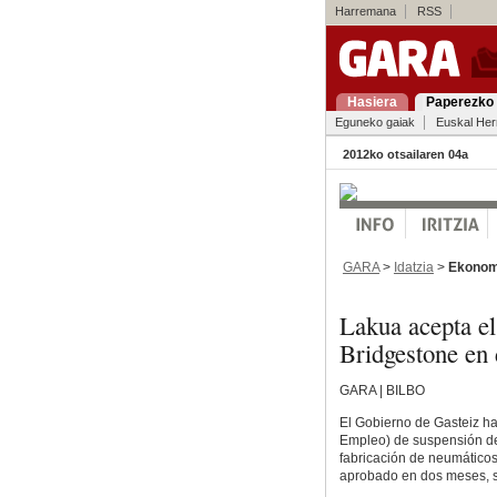
Harremana
RSS
Hasiera
Paperezko 
Eguneko gaiak
Euskal Her
2012ko otsailaren 04a
GARA
>
Idatzia
>
Ekonom
Lakua acepta e
Bridgestone en
GARA | BILBO
El Gobierno de Gasteiz h
Empleo) de suspensión de 
fabricación de neumático
aprobado en dos meses, s