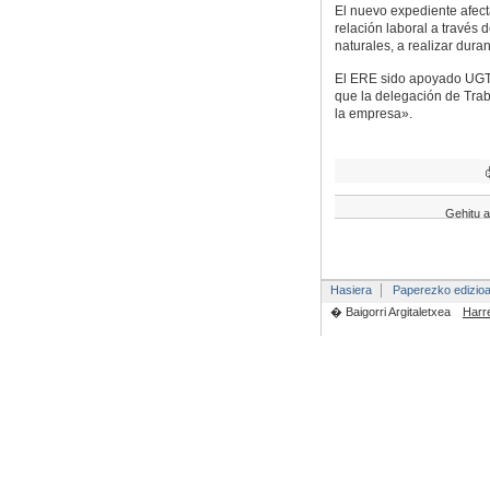
El nuevo expediente afect
relación laboral a través 
naturales, a realizar dura
El ERE sido apoyado UGT
que la delegación de Traba
la empresa».
Gehitu a
Hasiera
Paperezko edizio
� Baigorri Argitaletxea
Harr