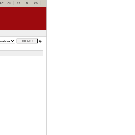
za:
eu
es
fr
en
�