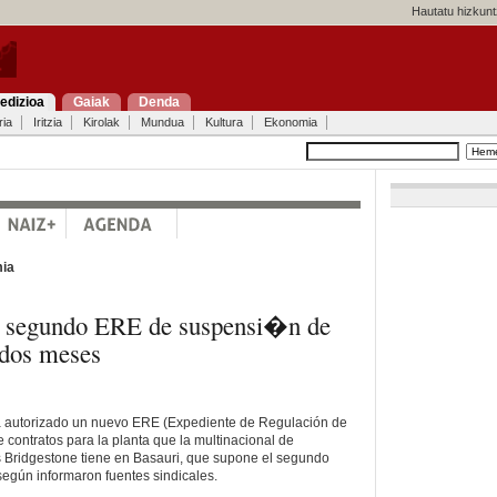
Hautatu hizkunt
edizioa
Gaiak
Denda
ria
Iritzia
Kirolak
Mundua
Kultura
Ekonomia
ia
l segundo ERE de suspensi�n de
 dos meses
a autorizado un nuevo ERE (Expediente de Regulación de
contratos para la planta que la multinacional de
s Bridgestone tiene en Basauri, que supone el segundo
egún informaron fuentes sindicales.