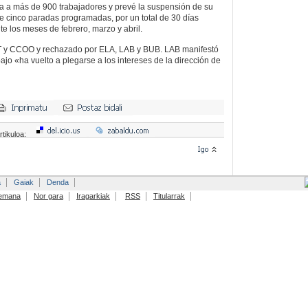
a a más de 900 trabajadores y prevé la suspensión de su
de cinco paradas programadas, por un total de 30 días
nte los meses de febrero, marzo y abril.
 y CCOO y rechazado por ELA, LAB y BUB. LAB manifestó
jo «ha vuelto a plegarse a los intereses de la dirección de
rtikuloa:
a
Gaiak
Denda
emana
Nor gara
Iragarkiak
RSS
Titularrak